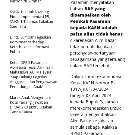
Karbon di Sumbar
Pasaman menyatakan
bahwa
BAP yang
SMKN 1 Lubuk Sikaping
disampaikan oleh
Pionir Implementasi P5,
Pemkab Pasaman
SMKN 1 Talamau Lakukan
Studi Tiru
kepada KASN adalah
palsu alias tidak benar
DPRD Sumbar Tegaskan
dikarenakan Alim Bazar
Komitmen terhadap
tidak pernah diajukan
Keterbukaan Informasi
Publik
pertanyaan-pertanyaan
sebagaimana yang tertuang
Ketua DPRD Pasaman
dalam BAP tersebut.
Apresiasi Tesis Darlinsah
Mahasiswa AUI Malaysia:
Dalam surat rekomendasi
“Siap Dukung Legislasi,
Anggaran, dan Pengawasan
Ketua KASN Nomor B-
Perlindungan Anak”
1317/JP.01/04/2024,
tanggal 03 April 2024
Marak Anak Mengemis di
kepada Bupati Pasaman
Kota Padang, Jawaban
DP3AP2KB Justru Sisakan
merekomendasikan untuk
Tanda Tanya
segera mengembalikan
Alim Bazar ke jabatan
semula sebagai Kalaksa
BPBD Pasaman.