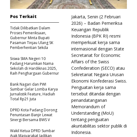
Pos Terkait
Jakarta, Senin (2 Februari
2026) – Badan Pemeriksa
Tidak Dilibatkan Dalam
Keuangan Republik
Proses Pemeriksaan,
Indonesia (BPK RI) resmi
Gubernur Minta Bupati
memperkuat kerja sama
Pasaman Tinjau Ulang SK
Pemberhentian Sekda
internasional dengan State
Secretariat for Economic
Siswa SMA Negeri 10
Affairs of the Swiss
Padang Harumkan Nama
Confederation (SECO) atau
Sekolah di Hardiknas 2025,
Raih Penghargaan Gubernur
Sekretariat Negara Urusan
Ekonomi Konfederasi Swiss.
Bank Nagari dan PWI
Penguatan kerja sama
Sumbar Gelar Lomba Karya
tersebut ditandai dengan
Jurnalistik Feature, Hadiah
Total Rp21 Juta
penandatanganan
Memorandum of
DPRD Kota Padang Dorong
Understanding (MoU)
Penuntasan Banjir Lewat
tentang penguatan
Sinergi Bersama BWS V
akuntabilitas sektor publik di
Wakil Ketua DPRD Sumbar
Indonesia.
Ajak Masyarakat Jadikan