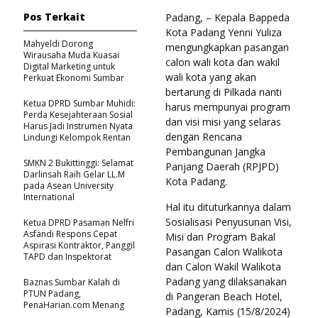
Pos Terkait
Padang, – Kepala Bappeda
Kota Padang Yenni Yuliza
Mahyeldi Dorong
mengungkapkan pasangan
Wirausaha Muda Kuasai
calon wali kota dan wakil
Digital Marketing untuk
wali kota yang akan
Perkuat Ekonomi Sumbar
bertarung di Pilkada nanti
Ketua DPRD Sumbar Muhidi:
harus mempunyai program
Perda Kesejahteraan Sosial
dan visi misi yang selaras
Harus Jadi Instrumen Nyata
dengan Rencana
Lindungi Kelompok Rentan
Pembangunan Jangka
SMKN 2 Bukittinggi: Selamat
Panjang Daerah (RPJPD)
Darlinsah Raih Gelar LL.M
Kota Padang.
pada Asean University
International
Hal itu dituturkannya dalam
Sosialisasi Penyusunan Visi,
Ketua DPRD Pasaman Nelfri
Asfandi Respons Cepat
Misi dan Program Bakal
Aspirasi Kontraktor, Panggil
Pasangan Calon Walikota
TAPD dan Inspektorat
dan Calon Wakil Walikota
Padang yang dilaksanakan
Baznas Sumbar Kalah di
PTUN Padang,
di Pangeran Beach Hotel,
PenaHarian.com Menang
Padang, Kamis (15/8/2024)