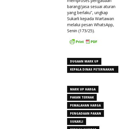
memproses pengadaan
barang/jasa sesuai aturan
yang berlaku”, ungkap
Sukarli kepada Wartawan
melalui pesan WhatsApp,
Senin (173/25).
DUGAAN MARK UP
KEPALA DINAS PETERNAKAN
DAN KESEHATAN HEWAN
SUMBAR
MARK UP HARGA
PAKAN TERNAK
PEMALAHAN HARGA
PENGADAAN PAKAN
SUKARLI