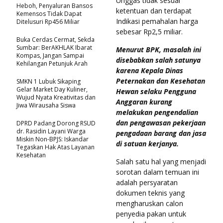
Unggas tidak sesuai
Heboh, Penyaluran Bansos
ketentuan dan terdapat
Kemensos Tidak Dapat
Indikasi pemahalan harga
Ditelusuri Rp456 Miliar
sebesar Rp2,5 miliar.
Buka Cerdas Cermat, Sekda
Sumbar: BerAKHLAK Ibarat
Menurut BPK, masalah ini
Kompas, Jangan Sampai
disebabkan salah satunya
Kehilangan Petunjuk Arah
karena Kepala Dinas
Peternakan dan Kesehatan
SMKN 1 Lubuk Sikaping
Gelar Market Day Kuliner,
Hewan selaku Pengguna
Wujud Nyata Kreativitas dan
Anggaran kurang
Jiwa Wirausaha Siswa
melakukan pengendalian
dan pengawasan pekerjaan
DPRD Padang Dorong RSUD
dr. Rasidin Layani Warga
pengadaan barang dan jasa
Miskin Non-BPJS: Iskandar
di satuan kerjanya.
Tegaskan Hak Atas Layanan
Kesehatan
Salah satu hal yang menjadi
sorotan dalam temuan ini
adalah persyaratan
dokumen teknis yang
mengharuskan calon
penyedia pakan untuk