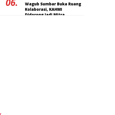
06.
Wagub Sumbar Buka Ruang
Kolaborasi, KAHMI
Didorong Jadi Mitra
Strategis Pembangunan
Pos Trending
01
3 minggu lalu
Warga Pasaman Tak Perlu Lagi
Mengeluh di Media Sosial,
Perumda Tirta Saiyo Siapkan
Layanan Resmi
02
6 hari lalu
PERADI Profesional Bersama
Universitas Indonesia Buka
Pendaftaran PKPA
Y