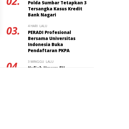
02.
Polda Sumbar Tetapkan 3
Tersangka Kasus Kredit
Bank Nagari
4 HARI LALU
03.
PERADI Profesional
Bersama Universitas
Indonesia Buka
Pendaftaran PKPA
3 MINGGU LALU
04.
Kuliah Umum FH
Universitas Bung Hatta
Bahas Masa Depan Hukum
Pidana KUHP Nasional
2 MINGGU LALU
05.
Wagub Sumbar Buka Ruang
Kolaborasi, KAHMI
Didorong Jadi Mitra
Strategis Pembangunan