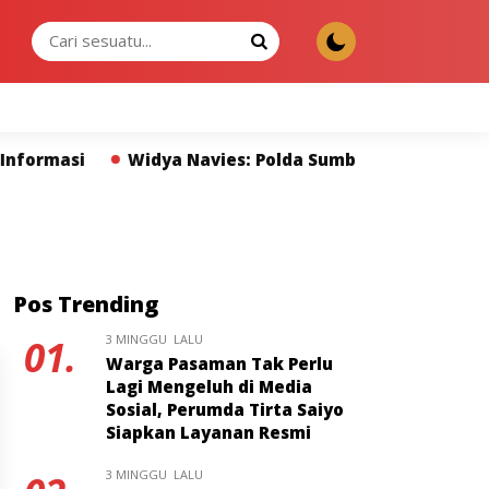
JUMAT, 07 AGU 2026
masi
Widya Navies: Polda Sumbar dan Pers Miliki P
Pos Trending
3 MINGGU LALU
01.
Warga Pasaman Tak Perlu
Lagi Mengeluh di Media
Sosial, Perumda Tirta Saiyo
Siapkan Layanan Resmi
3 MINGGU LALU