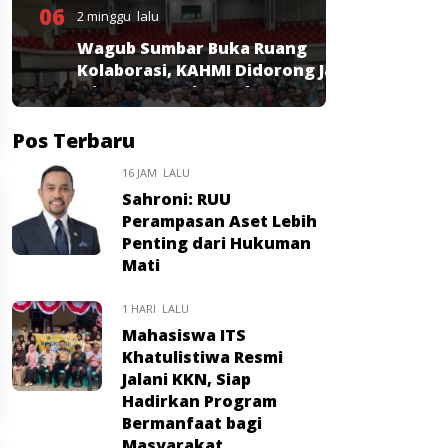
06
2 minggu lalu
Wagub Sumbar Buka Ruang
Kolaborasi, KAHMI Didorong Jadi
Mitra Strategis Pembangunan
Pos Terbaru
16 JAM LALU
Sahroni: RUU
Perampasan Aset Lebih
Penting dari Hukuman
Mati
1 HARI LALU
Mahasiswa ITS
Khatulistiwa Resmi
Jalani KKN, Siap
Hadirkan Program
Bermanfaat bagi
Masyarakat