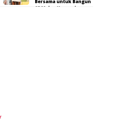
Bersama untuk Bangun
SDM dan Kurangi
Kemiskinan
Tidak ada komentar untuk ditampilkan.
Categories
GAYA HIDUP
HUKUM
IKLAN
INTERNASIONAL
KEMENTERIAN
KEUANGAN
KORUPSI
NASIONAL
Y
OPINI