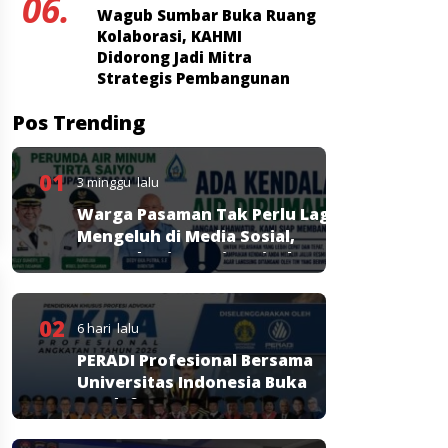
06.
Wagub Sumbar Buka Ruang
Kolaborasi, KAHMI
Didorong Jadi Mitra
Strategis Pembangunan
Pos Trending
01
3 minggu lalu
Warga Pasaman Tak Perlu Lagi
Mengeluh di Media Sosial,
Perumda Tirta Saiyo Siapkan
Layanan Resmi
02
6 hari lalu
PERADI Profesional Bersama
Universitas Indonesia Buka
Pendaftaran PKPA