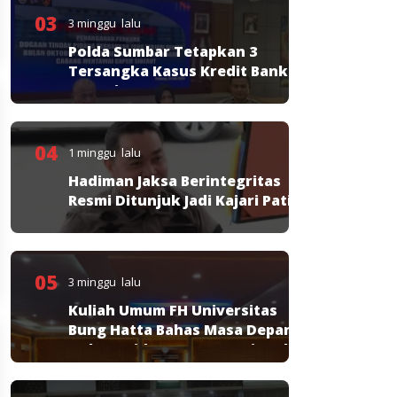
03
3 minggu lalu
Polda Sumbar Tetapkan 3
Tersangka Kasus Kredit Bank
Nagari
04
1 minggu lalu
Hadiman Jaksa Berintegritas
Resmi Ditunjuk Jadi Kajari Pati
05
3 minggu lalu
Kuliah Umum FH Universitas
Bung Hatta Bahas Masa Depan
Hukum Pidana KUHP Nasional