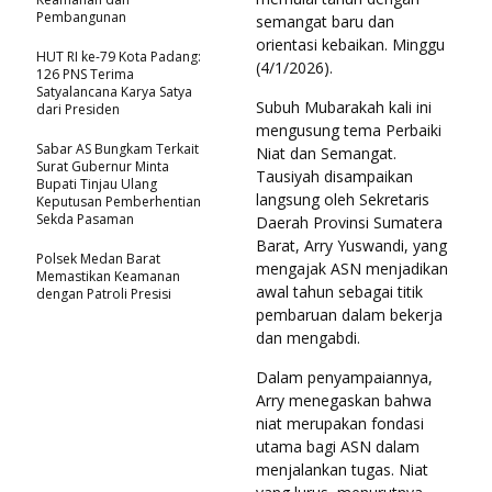
Pembangunan
semangat baru dan
orientasi kebaikan. Minggu
HUT RI ke-79 Kota Padang:
(4/1/2026).
126 PNS Terima
Satyalancana Karya Satya
Subuh Mubarakah kali ini
dari Presiden
mengusung tema Perbaiki
Sabar AS Bungkam Terkait
Niat dan Semangat.
Surat Gubernur Minta
Tausiyah disampaikan
Bupati Tinjau Ulang
langsung oleh Sekretaris
Keputusan Pemberhentian
Sekda Pasaman
Daerah Provinsi Sumatera
Barat, Arry Yuswandi, yang
Polsek Medan Barat
mengajak ASN menjadikan
Memastikan Keamanan
awal tahun sebagai titik
dengan Patroli Presisi
pembaruan dalam bekerja
dan mengabdi.
Dalam penyampaiannya,
Arry menegaskan bahwa
niat merupakan fondasi
utama bagi ASN dalam
menjalankan tugas. Niat