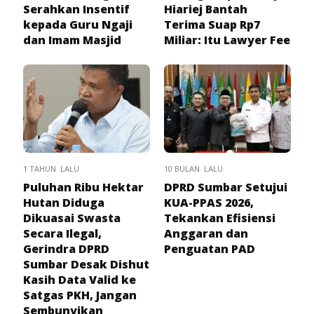
Serahkan Insentif
Hiariej Bantah
kepada Guru Ngaji
Terima Suap Rp7
dan Imam Masjid
Miliar: Itu Lawyer Fee
1 TAHUN LALU
10 BULAN LALU
Puluhan Ribu Hektar
DPRD Sumbar Setujui
Hutan Diduga
KUA-PPAS 2026,
Dikuasai Swasta
Tekankan Efisiensi
Secara Ilegal,
Anggaran dan
Gerindra DPRD
Penguatan PAD
Sumbar Desak Dishut
Kasih Data Valid ke
Satgas PKH, Jangan
Sembunyikan