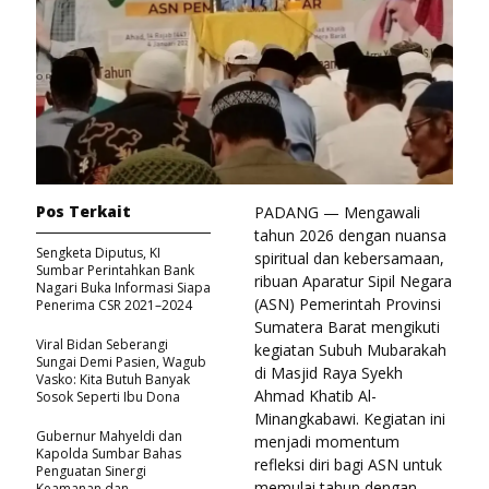
Pos Terkait
PADANG — Mengawali
tahun 2026 dengan nuansa
Sengketa Diputus, KI
spiritual dan kebersamaan,
Sumbar Perintahkan Bank
ribuan Aparatur Sipil Negara
Nagari Buka Informasi Siapa
(ASN) Pemerintah Provinsi
Penerima CSR 2021–2024
Sumatera Barat mengikuti
Viral Bidan Seberangi
kegiatan Subuh Mubarakah
Sungai Demi Pasien, Wagub
di Masjid Raya Syekh
Vasko: Kita Butuh Banyak
Ahmad Khatib Al-
Sosok Seperti Ibu Dona
Minangkabawi. Kegiatan ini
Gubernur Mahyeldi dan
menjadi momentum
Kapolda Sumbar Bahas
refleksi diri bagi ASN untuk
Penguatan Sinergi
memulai tahun dengan
Keamanan dan