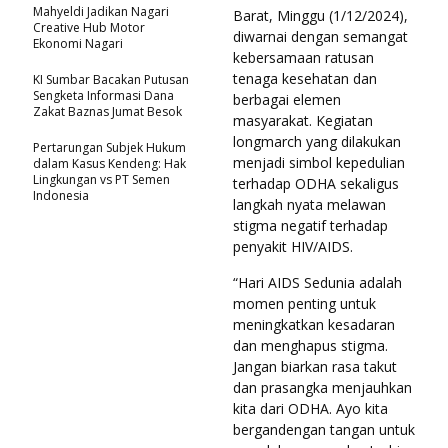
Mahyeldi Jadikan Nagari
Barat, Minggu (1/12/2024),
Creative Hub Motor
diwarnai dengan semangat
Ekonomi Nagari
kebersamaan ratusan
tenaga kesehatan dan
KI Sumbar Bacakan Putusan
Sengketa Informasi Dana
berbagai elemen
Zakat Baznas Jumat Besok
masyarakat. Kegiatan
longmarch yang dilakukan
Pertarungan Subjek Hukum
menjadi simbol kepedulian
dalam Kasus Kendeng: Hak
Lingkungan vs PT Semen
terhadap ODHA sekaligus
Indonesia
langkah nyata melawan
stigma negatif terhadap
penyakit HIV/AIDS.
“Hari AIDS Sedunia adalah
momen penting untuk
meningkatkan kesadaran
dan menghapus stigma.
Jangan biarkan rasa takut
dan prasangka menjauhkan
kita dari ODHA. Ayo kita
bergandengan tangan untuk