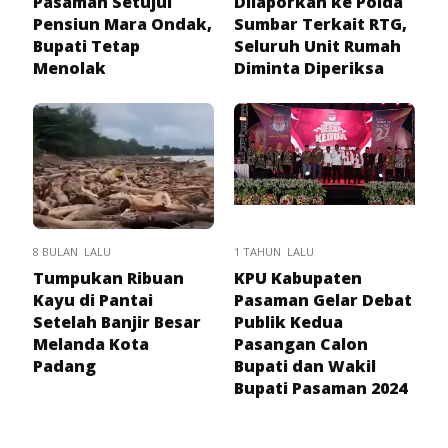
Pasaman Setujui
Dilaporkan ke Polda
Pensiun Mara Ondak,
Sumbar Terkait RTG,
Bupati Tetap
Seluruh Unit Rumah
Menolak
Diminta Diperiksa
8 BULAN LALU
1 TAHUN LALU
Tumpukan Ribuan
KPU Kabupaten
Kayu di Pantai
Pasaman Gelar Debat
Setelah Banjir Besar
Publik Kedua
Melanda Kota
Pasangan Calon
Padang
Bupati dan Wakil
Bupati Pasaman 2024