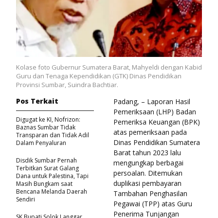
Kolase foto Gubernur Sumatera Barat, Mahyeldi dengan Kabid
Guru dan Tenaga Kependidikan (GTK) Dinas Pendidikan
Provinsi Sumbar, Suindra Bachtiar.
Pos Terkait
Padang, – Laporan Hasil
Pemeriksaan (LHP) Badan
Digugat ke KI, Nofrizon:
Pemeriksa Keuangan (BPK)
Baznas Sumbar Tidak
atas pemeriksaan pada
Transparan dan Tidak Adil
Dinas Pendidikan Sumatera
Dalam Penyaluran
Barat tahun 2023 lalu
Disdik Sumbar Pernah
mengungkap berbagai
Terbitkan Surat Galang
persoalan. Ditemukan
Dana untuk Palestina, Tapi
duplikasi pembayaran
Masih Bungkam saat
Bencana Melanda Daerah
Tambahan Penghasilan
Sendiri
Pegawai (TPP) atas Guru
Penerima Tunjangan
SK Bupati Solok Langgar