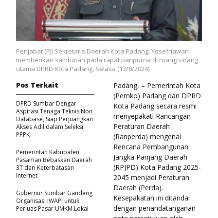
Penjabat (Pj) Sekretaris Daerah Kota Padang, Yosefriawan
memberikan sambutan pada rapat paripurna di ruang sidang
utama DPRD Kota Padang, Selasa (13/8/2024).
Pos Terkait
Padang, – Pemerintah Kota
(Pemko) Padang dan DPRD
DPRD Sumbar Dengar
Kota Padang secara resmi
Aspirasi Tenaga Teknis Non
menyepakati Rancangan
Database, Siap Perjuangkan
Peraturan Daerah
Akses Adil dalam Seleksi
PPPK
(Ranperda) mengenai
Rencana Pembangunan
Pemerintah Kabupaten
Jangka Panjang Daerah
Pasaman Bebaskan Daerah
(RPJPD) Kota Padang 2025-
3T dari Keterbatasan
Internet
2045 menjadi Peraturan
Daerah (Perda).
Gubernur Sumbar Gandeng
Kesepakatan ini ditandai
Organisasi IWAPI untuk
dengan penandatanganan
Perluas Pasar UMKM Lokal