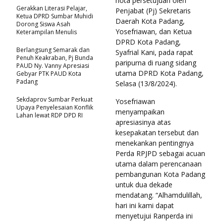
nota persetujuan oleh
Gerakkan Literasi Pelajar,
Penjabat (Pj) Sekretaris
Ketua DPRD Sumbar Muhidi
Daerah Kota Padang,
Dorong Siswa Asah
Yosefriawan, dan Ketua
Keterampilan Menulis
DPRD Kota Padang,
Berlangsung Semarak dan
Syafrial Kani, pada rapat
Penuh Keakraban, Pj Bunda
paripurna di ruang sidang
PAUD Ny. Vanny Apresiasi
utama DPRD Kota Padang,
Gebyar PTK PAUD Kota
Padang
Selasa (13/8/2024).
Sekdaprov Sumbar Perkuat
Yosefriawan
Upaya Penyelesaian Konflik
menyampaikan
Lahan lewat RDP DPD RI
apresiasinya atas
kesepakatan tersebut dan
menekankan pentingnya
Perda RPJPD sebagai acuan
utama dalam perencanaan
pembangunan Kota Padang
untuk dua dekade
mendatang. “Alhamdulillah,
hari ini kami dapat
menyetujui Ranperda ini