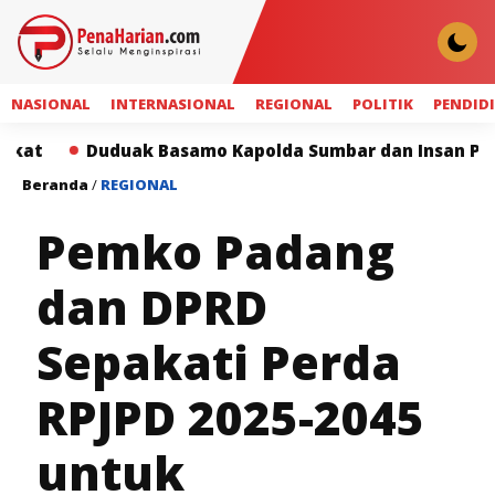
NASIONAL
INTERNASIONAL
REGIONAL
POLITIK
PENDID
Duduak Basamo Kapolda Sumbar dan Insan Pers Perkuat 
Beranda
/
REGIONAL
Pemko Padang
dan DPRD
Sepakati Perda
RPJPD 2025-2045
untuk