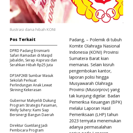
Ilustrasi dana hibah KONI
Pos Terkait
Padang, – Polemik di tubuh
Komite Olahraga Nasional
DPRD Padang Erismiarti
Indonesia (KONI) Provinsi
Safari Ramadan di Masjid
Sumatera Barat kian
Jabaldin, Serap Aspirasi dan
memanas. Selain kisruh
Serahkan Hibah Rp25 Juta
pengembokan kantor,
DP3AP2KB Sumbar Masuk
laporan polisi hingga
Sekolah Perkuat
Musyawarah Olahraga
Perlindungan Anak Lewat
Provinsi (Musorprov) yang
Skrining Kekerasan
tak kunjung digelar. Badan
Gubernur Mahyeldi Dukung
Pemeriksa Keuangan (BPK)
Program Strategis Pasaman,
melalui Laporan Hasil
Welly Suhery: Kami Siap
Pemeriksaan (LHP) tahun
Bersinergi Bangun Daerah
2023 ternyata menemukan
Direktur Guetilang Jadi
adanya permasalahan
Pembicara Program