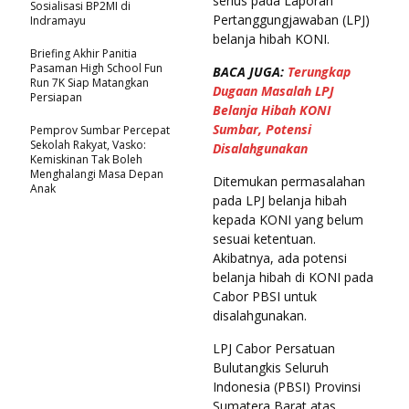
serius pada Laporan
Sosialisasi BP2MI di
Pertanggungjawaban (LPJ)
Indramayu
belanja hibah KONI.
Briefing Akhir Panitia
Pasaman High School Fun
BACA JUGA:
Terungkap
Run 7K Siap Matangkan
Dugaan Masalah LPJ
Persiapan
Belanja Hibah KONI
Sumbar, Potensi
Pemprov Sumbar Percepat
Sekolah Rakyat, Vasko:
Disalahgunakan
Kemiskinan Tak Boleh
Menghalangi Masa Depan
Ditemukan permasalahan
Anak
pada LPJ belanja hibah
kepada KONI yang belum
sesuai ketentuan.
Akibatnya, ada potensi
belanja hibah di KONI pada
Cabor PBSI untuk
disalahgunakan.
LPJ Cabor Persatuan
Bulutangkis Seluruh
Indonesia (PBSI) Provinsi
Sumatera Barat atas