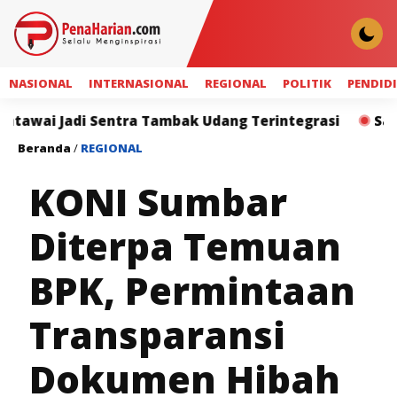
NASIONAL
INTERNASIONAL
REGIONAL
POLITIK
PENDID
tra Tambak Udang Terintegrasi
Sahroni: RUU Peram
Beranda
/
REGIONAL
KONI Sumbar
Diterpa Temuan
BPK, Permintaan
Transparansi
Dokumen Hibah