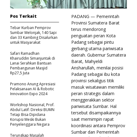
Pos Terkait
PADANG — Pemerintah
Provinsi Sumatera Barat
Tebar Kurban Pemprov
terus mendorong
Sumbar Melonjak, 140 Sapi
penguatan peran Kota
dan 33 Kambing Disalurkan
Padang sebagai pintu
untuk Masyarakat
gerbang utama pariwisata
Safari Ramadhan
daerah. Gubernur Sumatera
Khairuddin Simanjuntak di
Barat, Mahyeldi
Lanai Serahkan Bantuan
Ansharullah, menilai posisi
Pembangunan Masjid
Rp27,5 Juta
Padang sebagai ibu kota
provinsi sekaligus titik
Pramono Anung Apresiasi
masuk wisatawan memiliki
Pelaksanaan AI & Robotic
peran strategis dalam
Innovation Expo 2024
menggerakkan sektor
Workshop Nasional, Prof.
pariwisata Sumbar. Hal
Abdul Latif: Direksi BUMN
tersebut disampaikannya
Tetap Bisa Dipidana
saat memimpin rapat
Korupsi Meski Bukan
Penyelenggara Negara
koordinasi antara Pemprov
Sumbar dan Pemerintah
Terungkap Masalah