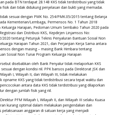
 pada BTN terdapat 28.148 KKS tidak terdistribusi yang tidak
 fisik dan tidak didukung penjelasan dan bukti yang memadai.
t tidak sesuai dengan PMK No. 254/PMK.05/2015 tentang Belanja
 pada Kementerian/Lembaga, Permensos No. 1 Tahun 2018
m Keluarga Harapan, Pedoman Umum Sembako Tahun 2020 pada
Registrasi dan Distribusi KKS, Kepdirjen Linjamsos No:
2/2020 tentang Petunjuk Teknis Penyaluran Bantuan Sosial Non
eluarga Harapan Tahun 2021, dan Perjanjian Kerja Sama antara
mensos dengan masing – masing Bank Himbara tentang
uan Sosial Non Tunai Program Keluarga Harapan
rsebut disebabkan oleh Bank Penyalur tidak melaporkan KKS
si sesuai dengan kondisi riil. PPK bansos pada Direktorat JSK dan
layah I, Wilayah II, dan Wilayah III, tidak melakukan
k opname KKS yang tidak terdistribusi secara tepat waktu dan
pencocokan antara data KKS tidak terdistribusi yang dilaporkan
r dengan jumlah fisik yang riil.
Direktur PFM Wilayah I, Wilayah II, dan Wilayah III selaku Kuasa
an kurang optimal dalam melakukan pengendalian dan
 pelaksanaan anggaran di satuan kerja yang menjadi