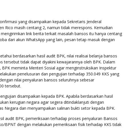
onfirmasi yang disampaikan kepada Sekretaris Jenderal
n Rico masih centang 2, namun tidak merespons. Kemudian
mengirimkan link berita terkait masalah bansos itu hanya centang
coba dari akun WhatsApp yang lain, pesan tetap masuk dengan
tahui berdasarkan hasil audit BPK, nilai realisai belanja bansos
s tersebut tidak dapat diyakini kewajarannya oleh BPK. Dalam
 BPK meminta Menteri Sosial agar menginstruksikan Inspektur
melakukan penelusuran dan pengujian terhadap 350.049 KKS yang
dengan nilai penyaluran bansos seluruhnya sebesar
0 tersebut.
engujian disampaikan kepada BPK. Apabila berdasarkan hasil
ukan kerugian negara agar segera ditindaklanjuti dengan
as Negara dan menyampaikan salinan bukti setor kepada BPK.
asil audit BPK, pemeriksaan terhadap proses penyaluran Bansos
/BPNT dengan melakukan pemeriksaan fisik terhadap KKS tidak