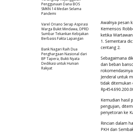
Penggunaan Dana BOS
SMKN 14 Medan Selama
Pandemi
Awalnya pesan k
Varel Oriano Serap Aspirasi
Kemensos Robbe
Warga Bukit Mindawa, DPRD
Sumbar Tekankan Kebijakan
ketika Wartawan 
Berbasis Fakta Lapangan
1. Sementara di
centang 2.
Bank Nagari Raih Dua
Penghargaan Nasional dari
Sebagaimana dike
BP Tapera, Bukti Nyata
Dedikasi untuk Hunian
dan beban banso
Rakyat
rokomendasinya,
Jenderal untuk 
tidak ditemukan 
Rp454.690.200.00
Kemudian hasil p
pengujian, ditem
penyetoran ke K
Rincian dalam h
PKH dan Sembako