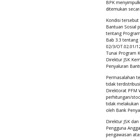
BPK menyimpulkan
ditemukan secara
Kondisi tersebu
Bantuan Sosial
tentang Progra
Bab 3.3 tentang 
02/3/OT.02.01/1
Tunai Program K
Direktur JSK Ke
Penyaluran Bant
Permasalahan te
tidak terdistribu
Direktorat PFM Wi
perhitungan/stoc
tidak melakukan 
oleh Bank Penyalu
Direktur JSK dan 
Pengguna Anggar
pengawasan atas