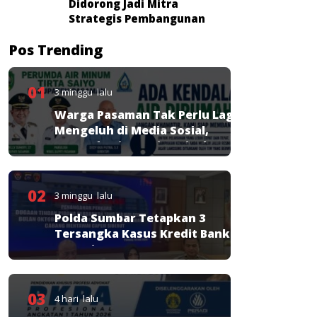
Didorong Jadi Mitra
Strategis Pembangunan
Pos Trending
01
3 minggu lalu
Warga Pasaman Tak Perlu Lagi
Mengeluh di Media Sosial,
Perumda Tirta Saiyo Siapkan
Layanan Resmi
02
3 minggu lalu
Polda Sumbar Tetapkan 3
Tersangka Kasus Kredit Bank
Nagari
03
4 hari lalu