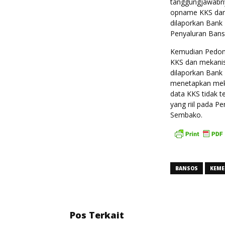
tanggungjawabn
opname KKS dan 
dilaporkan Bank 
Penyaluran Ban
Kemudian Pedo
KKS dan mekanis
dilaporkan Bank 
menetapkan mek
data KKS tidak t
yang riil pada 
Sembako.
BANSOS
KEME
Pos Terkait