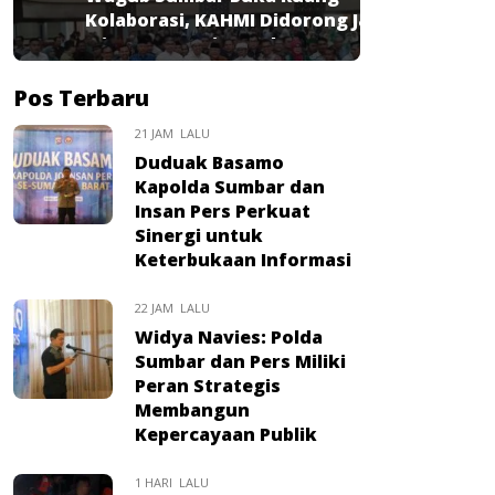
Kolaborasi, KAHMI Didorong Jadi
Mitra Strategis Pembangunan
Pos Terbaru
21 JAM LALU
Duduak Basamo
Kapolda Sumbar dan
Insan Pers Perkuat
Sinergi untuk
Keterbukaan Informasi
22 JAM LALU
Widya Navies: Polda
Sumbar dan Pers Miliki
Peran Strategis
Membangun
Kepercayaan Publik
1 HARI LALU