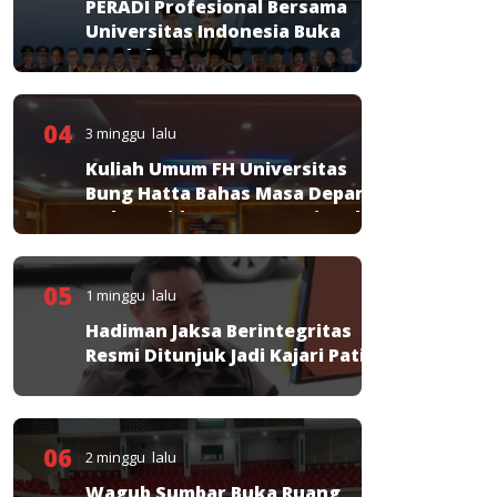
PERADI Profesional Bersama
Universitas Indonesia Buka
Pendaftaran PKPA
04
3 minggu lalu
Kuliah Umum FH Universitas
Bung Hatta Bahas Masa Depan
Hukum Pidana KUHP Nasional
05
1 minggu lalu
Hadiman Jaksa Berintegritas
Resmi Ditunjuk Jadi Kajari Pati
06
2 minggu lalu
Wagub Sumbar Buka Ruang