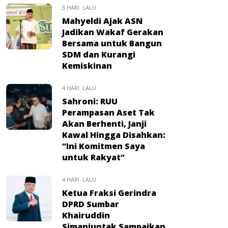
3 HARI LALU
Mahyeldi Ajak ASN
Jadikan Wakaf Gerakan
Bersama untuk Bangun
SDM dan Kurangi
Kemiskinan
4 HARI LALU
Sahroni: RUU
Perampasan Aset Tak
Akan Berhenti, Janji
Kawal Hingga Disahkan:
“Ini Komitmen Saya
untuk Rakyat”
4 HARI LALU
Ketua Fraksi Gerindra
DPRD Sumbar
Khairuddin
Simanjuntak Sampaikan