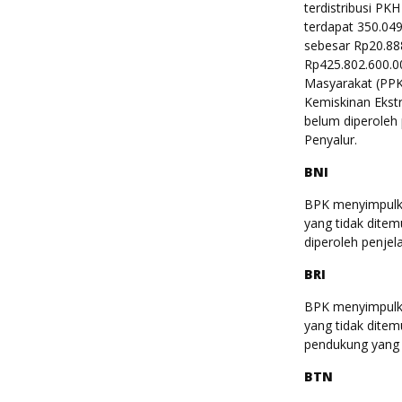
terdistribusi P
terdapat 350.049
sebesar Rp20.88
Rp425.802.600.0
Masyarakat (PPK
Kemiskinan Ekst
belum diperoleh
Penyalur.
BNI
BPK menyimpulkan
yang tidak ditem
diperoleh penje
BRI
BPK menyimpulkan
yang tidak ditem
pendukung yang
BTN