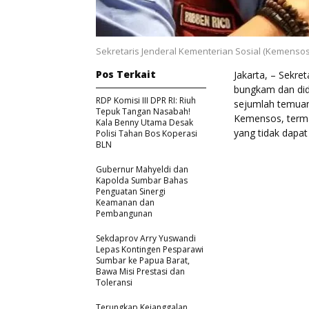
Sekretaris Jenderal Kementerian Sosial (Kemenso
Pos Terkait
Jakarta, – Sekre
bungkam dan did
RDP Komisi III DPR RI: Riuh
sejumlah temuan
Tepuk Tangan Nasabah!
Kemensos, terma
Kala Benny Utama Desak
yang tidak dapat
Polisi Tahan Bos Koperasi
BLN
Gubernur Mahyeldi dan
Kapolda Sumbar Bahas
Penguatan Sinergi
Keamanan dan
Pembangunan
Sekdaprov Arry Yuswandi
Lepas Kontingen Pesparawi
Sumbar ke Papua Barat,
Bawa Misi Prestasi dan
Toleransi
Terungkap Kejanggalan