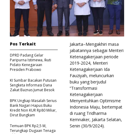
Pos Terkait
Jakarta–Mengakhiri masa
jabatannya sebagai Menteri
DPRD Padang Gelar
Ketenagakerjaan periode
Paripurna Istimewa, Ikuti
2019-2024, Menteri
Pidato Kenegaraan
Ketenagakerjaan Ida
Presiden Prabowo
Fauziyah, meluncurkan
KI Sumbar Bacakan Putusan
buku yang berjudul
Sengketa Informasi Dana
“Transformasi
Zakat Baznas Jumat Besok
Ketenagakerjaan
Menyentuhkan Optimisme
BPK Ungkap Masalah Serius
Bank Nagari Hapus Buku
Indonesia Maju, bertempat
Kredit Non KUR Rp80 Miliar,
di ruang Tridharma
Dirut Bungkam
Kemnaker, Jakarta Selatan,
Senin (30/9/2024).
Temuan BPK Rp2,5 M,
Terungkap Dugaan Tenaga