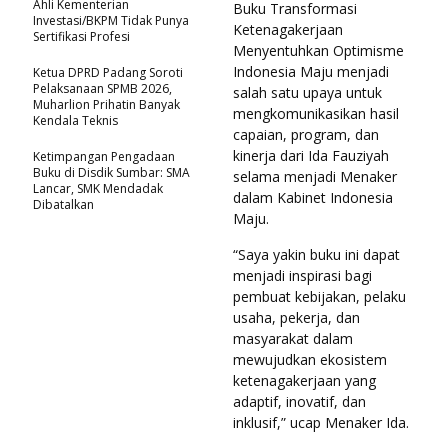
Ahli Kementerian
Buku Transformasi
Investasi/BKPM Tidak Punya
Ketenagakerjaan
Sertifikasi Profesi
Menyentuhkan Optimisme
Indonesia Maju menjadi
Ketua DPRD Padang Soroti
Pelaksanaan SPMB 2026,
salah satu upaya untuk
Muharlion Prihatin Banyak
mengkomunikasikan hasil
Kendala Teknis
capaian, program, dan
kinerja dari Ida Fauziyah
Ketimpangan Pengadaan
Buku di Disdik Sumbar: SMA
selama menjadi Menaker
Lancar, SMK Mendadak
dalam Kabinet Indonesia
Dibatalkan
Maju.
“Saya yakin buku ini dapat
menjadi inspirasi bagi
pembuat kebijakan, pelaku
usaha, pekerja, dan
masyarakat dalam
mewujudkan ekosistem
ketenagakerjaan yang
adaptif, inovatif, dan
inklusif,” ucap Menaker Ida.