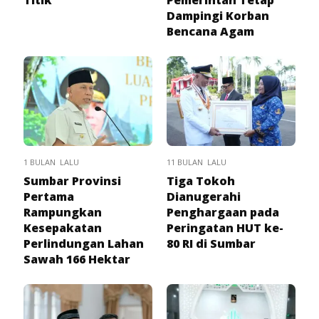
Titik
Pemerintah Tetap
Dampingi Korban
Bencana Agam
1 BULAN LALU
11 BULAN LALU
Sumbar Provinsi
Tiga Tokoh
Pertama
Dianugerahi
Rampungkan
Penghargaan pada
Kesepakatan
Peringatan HUT ke-
Perlindungan Lahan
80 RI di Sumbar
Sawah 166 Hektar