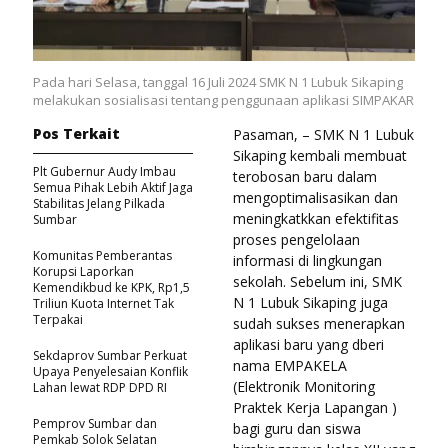
Pada hari Selasa, tanggal 16 Juli 2024 SMK N 1 Lubuk Sikaping
melakukan sosialisasi tentang penggunaan aplikasi SIMPAKAR
Pos Terkait
Pasaman, – SMK N 1 Lubuk
Sikaping kembali membuat
Plt Gubernur Audy Imbau
terobosan baru dalam
Semua Pihak Lebih Aktif Jaga
mengoptimalisasikan dan
Stabilitas Jelang Pilkada
meningkatkkan efektifitas
Sumbar
proses pengelolaan
Komunitas Pemberantas
informasi di lingkungan
Korupsi Laporkan
sekolah. Sebelum ini, SMK
Kemendikbud ke KPK, Rp1,5
N 1 Lubuk Sikaping juga
Triliun Kuota Internet Tak
Terpakai
sudah sukses menerapkan
aplikasi baru yang dberi
Sekdaprov Sumbar Perkuat
nama EMPAKELA
Upaya Penyelesaian Konflik
(Elektronik Monitoring
Lahan lewat RDP DPD RI
Praktek Kerja Lapangan )
Pemprov Sumbar dan
bagi guru dan siswa
Pemkab Solok Selatan