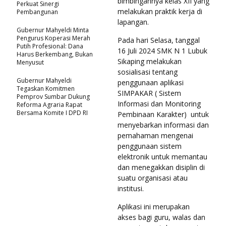
bimbingannya kelas XII yang
Perkuat Sinergi
melakukan praktik kerja di
Pembangunan
lapangan.
Gubernur Mahyeldi Minta
Pengurus Koperasi Merah
Pada hari Selasa, tanggal
Putih Profesional: Dana
16 Juli 2024 SMK N 1 Lubuk
Harus Berkembang, Bukan
Sikaping melakukan
Menyusut
sosialisasi tentang
Gubernur Mahyeldi
penggunaan aplikasi
Tegaskan Komitmen
SIMPAKAR ( Sistem
Pemprov Sumbar Dukung
Informasi dan Monitoring
Reforma Agraria Rapat
Bersama Komite I DPD RI
Pembinaan Karakter) untuk
menyebarkan informasi dan
pemahaman mengenai
penggunaan sistem
elektronik untuk memantau
dan menegakkan disiplin di
suatu organisasi atau
institusi.
Aplikasi ini merupakan
akses bagi guru, walas dan