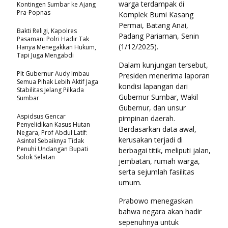
warga terdampak di
Kontingen Sumbar ke Ajang
Pra-Popnas
Komplek Bumi Kasang
Permai, Batang Anai,
Bakti Religi, Kapolres
Padang Pariaman, Senin
Pasaman: Polri Hadir Tak
(1/12/2025).
Hanya Menegakkan Hukum,
Tapi Juga Mengabdi
Dalam kunjungan tersebut,
Plt Gubernur Audy Imbau
Presiden menerima laporan
Semua Pihak Lebih Aktif Jaga
kondisi lapangan dari
Stabilitas Jelang Pilkada
Gubernur Sumbar, Wakil
Sumbar
Gubernur, dan unsur
Aspidsus Gencar
pimpinan daerah.
Penyelidikan Kasus Hutan
Berdasarkan data awal,
Negara, Prof Abdul Latif:
kerusakan terjadi di
Asintel Sebaiknya Tidak
Penuhi Undangan Bupati
berbagai titik, meliputi jalan,
Solok Selatan
jembatan, rumah warga,
serta sejumlah fasilitas
umum.
Prabowo menegaskan
bahwa negara akan hadir
sepenuhnya untuk