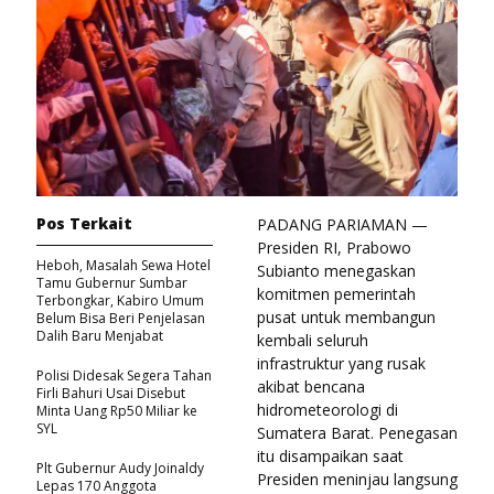
Pos Terkait
PADANG PARIAMAN —
Presiden RI, Prabowo
Heboh, Masalah Sewa Hotel
Subianto menegaskan
Tamu Gubernur Sumbar
komitmen pemerintah
Terbongkar, Kabiro Umum
pusat untuk membangun
Belum Bisa Beri Penjelasan
Dalih Baru Menjabat
kembali seluruh
infrastruktur yang rusak
Polisi Didesak Segera Tahan
akibat bencana
Firli Bahuri Usai Disebut
hidrometeorologi di
Minta Uang Rp50 Miliar ke
SYL
Sumatera Barat. Penegasan
itu disampaikan saat
Plt Gubernur Audy Joinaldy
Presiden meninjau langsung
Lepas 170 Anggota