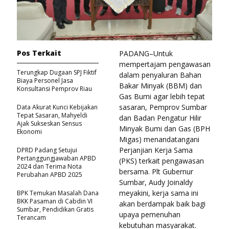
Pos Terkait
PADANG–Untuk
mempertajam pengawasan
Terungkap Dugaan SPJ Fiktif
dalam penyaluran Bahan
Biaya Personel Jasa
Bakar Minyak (BBM) dan
Konsultansi Pemprov Riau
Gas Bumi agar lebih tepat
sasaran, Pemprov Sumbar
Data Akurat Kunci Kebijakan
Tepat Sasaran, Mahyeldi
dan Badan Pengatur Hilir
Ajak Sukseskan Sensus
Minyak Bumi dan Gas (BPH
Ekonomi
Migas) menandatangani
Perjanjian Kerja Sama
DPRD Padang Setujui
Pertanggungjawaban APBD
(PKS) terkait pengawasan
2024 dan Terima Nota
bersama. Plt Gubernur
Perubahan APBD 2025
Sumbar, Audy Joinaldy
meyakini, kerja sama ini
BPK Temukan Masalah Dana
BKK Pasaman di Cabdin VI
akan berdampak baik bagi
Sumbar, Pendidikan Gratis
upaya pemenuhan
Terancam
kebutuhan masyarakat.