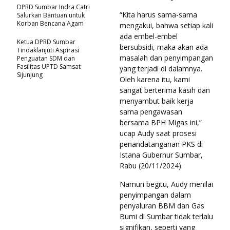
DPRD Sumbar Indra Catri
“Kita harus sama-sama
Salurkan Bantuan untuk
Korban Bencana Agam
mengakui, bahwa setiap kali
ada embel-embel
Ketua DPRD Sumbar
bersubsidi, maka akan ada
Tindaklanjuti Aspirasi
masalah dan penyimpangan
Penguatan SDM dan
Fasilitas UPTD Samsat
yang terjadi di dalamnya.
Sijunjung
Oleh karena itu, kami
sangat berterima kasih dan
menyambut baik kerja
sama pengawasan
bersama BPH Migas ini,”
ucap Audy saat prosesi
penandatanganan PKS di
Istana Gubernur Sumbar,
Rabu (20/11/2024).
Namun begitu, Audy menilai
penyimpangan dalam
penyaluran BBM dan Gas
Bumi di Sumbar tidak terlalu
signifikan, seperti yang