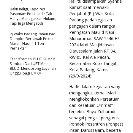
Hal itu disampaikan Syahrial
Kamat saat mewakili
Bakti Religi, Kapolres
Penjabat (Pj) Wali Kota
Pasaman: Polri Hadir Tak
Hanya Menegakkan Hukum,
Padang pada kegiatan
Tapi Juga Mengabdi
pengajian dalam rangka
Peringatan Maulid Nabi
Pj Wako Padang Panen Padi
Muhammad SAW 1446 H/
Demplot Bersawah Pokok
Murah, Hasil 4,1 Ton
2024 M di Masjid Ihsan
Perhektar
Darussalam jalan RT 04,
RW 05 Kel Aie Pacah,
Transformasi PLUT KUMKM
Kecamatan Koto Tangah,
Sumbar: Dari UPT Menuju
BLUD, Mendorong Layanan
Kota Padang, Kamis
Unggul bagi UMKM
(26/9/2024).
Hadir dalam kegiatan yang
mengangkat tema “Mari
Mengkokohkan Persatuan
dan Kesatuan Ummat”
tersebut Buya Zulhamdi
sebagai pengisi, pengurus
Pondok Pesantren (Ponpes)
Ihsan Darussalam, beserta