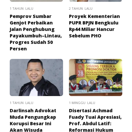
1 TAHUN LALU
2 TAHUN LALU
Pemprov Sumbar
Proyek Kementerian
Genjot Perbaikan
PUPR BPJN Bengkulu
Jalan Penghubung
Rp44 Miliar Hancur
Payakumbuh–Lintau,
Sebelum PHO
Progres Sudah 50
Persen
1 TAHUN LALU
1 MINGGU LALU
Darlinsah Advokat
Disertasi Achmad
Muda Pengungkap
Fuady Tuai Apresiasi,
Korupsi Besar Ini
Prof. Abdul Latif:
Akan Wisuda
Reformasi Hukum