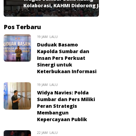
Kolaborasi, KAHMI Didorong Jadi
Mitra Strategis Pembangunan
Pos Terbaru
19 JAM LALU
Duduak Basamo
Kapolda Sumbar dan
Insan Pers Perkuat
Sinergi untuk
Keterbukaan Informasi
19 JAM LALU
Widya Navies: Polda
Sumbar dan Pers Miliki
Peran Strategis
Membangun
Kepercayaan Publik
22 JAM LALU