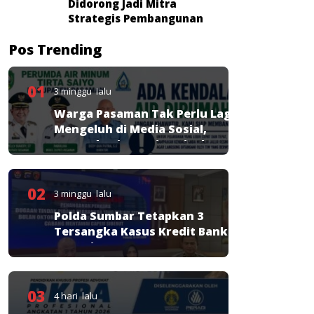
Didorong Jadi Mitra
Strategis Pembangunan
Pos Trending
01
3 minggu lalu
Warga Pasaman Tak Perlu Lagi
Mengeluh di Media Sosial,
Perumda Tirta Saiyo Siapkan
Layanan Resmi
02
3 minggu lalu
Polda Sumbar Tetapkan 3
Tersangka Kasus Kredit Bank
Nagari
03
4 hari lalu