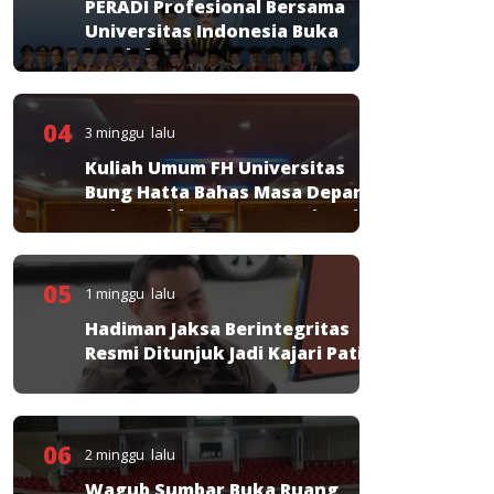
PERADI Profesional Bersama
Universitas Indonesia Buka
Pendaftaran PKPA
04
3 minggu lalu
Kuliah Umum FH Universitas
Bung Hatta Bahas Masa Depan
Hukum Pidana KUHP Nasional
05
1 minggu lalu
Hadiman Jaksa Berintegritas
Resmi Ditunjuk Jadi Kajari Pati
06
2 minggu lalu
Wagub Sumbar Buka Ruang