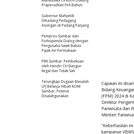
Mahasiswa Cirebon Dukung
Praperadilan Firli Bahuri
Gubernur Mahyeldi
Dihadang Pedagang
Asongan di Padang Panjang
Pemprov Sumbar dan
Forkopimda Dialog dengan
Pengusaha Sawit Bahas
Pajak Air Permukaan
PWI Sumbar: Pembekuan
oleh Hendri CH Bangun
Ilegal dan Tidak Sah
Terungkap Dugaan Masalah
Capaian ini disa
LPJ Belanja Hibah KONI
Bidang Keuangan
Sumbar, Potensi
(FPM) 2024 di Ka
Disalahgunakan
Direktur Penge
Pariwisata dan 
Menteri Pariwisa
“Keberhasilan in
kampanye VBWS ya