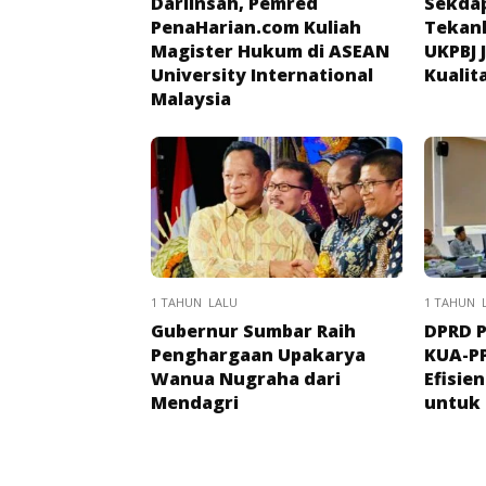
Darlinsah, Pemred
Sekda
PenaHarian.com Kuliah
Tekan
Magister Hukum di ASEAN
UKPBJ 
University International
Kualit
Malaysia
1 TAHUN LALU
1 TAHUN 
Gubernur Sumbar Raih
DPRD P
Penghargaan Upakarya
KUA-P
Wanua Nugraha dari
Efisie
Mendagri
untuk