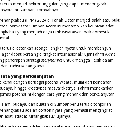
a tetap menjadi sektor unggulan yang dapat mendongkrak
asyarakat Sumbar,” tambahnya.
 Minangkabau (FPM) 2024 di Tanah Datar menjadi salah satu bukti
mosi pariwisata Sumbar. Acara ini menampilkan keunikan adat
ngkabau yang menjadi daya tarik wisatawan, baik domestik
onal.
rus terus dilestarikan sebagai langkah nyata untuk membangun
 agar dapat bersaing di tingkat internasional,” ujar Fahmi Akmal.
ng penerapan strategi
storynomics
untuk menggali lebih dalam
 dan tradisi Minangkabau.
isata yang Berkelanjutan
ikenal dengan berbagai potensi wisata, mulai dari keindahan
budaya, hingga kreativitas masyarakatnya. Fahmi menekankan
emas potensi ini dengan cara yang menarik dan berkelanjutan.
 alam, budaya, dan buatan di Sumbar perlu terus ditonjolkan.
 Minangkabau adalah contoh nyata yang berhasil mengangkat
 adat istiadat Minangkabau,” ujarnya.
i diharapkan menjadi langkah awal menuju pembangunan sektor