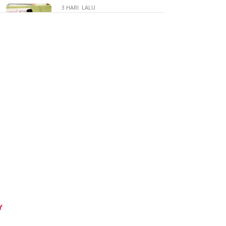
3 HARI LALU
Mahyeldi Ajak ASN
Jadikan Wakaf Gerakan
Bersama untuk Bangun
SDM dan Kurangi
Kemiskinan
3 HARI LALU
Sahroni: RUU
Perampasan Aset Tak
Akan Berhenti, Janji
Kawal Hingga Disahkan:
“Ini Komitmen Saya
untuk Rakyat”
3 HARI LALU
Ketua Fraksi Gerindra
DPRD Sumbar
Y
Khairuddin
Simanjuntak Sampaikan