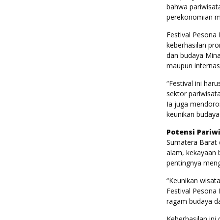
bahwa pariwisat
perekonomian m
Festival Pesona
keberhasilan pro
dan budaya Mina
maupun internasi
“Festival ini ha
sektor pariwisata
Ia juga mendoro
keunikan budaya
Potensi Pariw
Sumatera Barat d
alam, kekayaan 
pentingnya meng
“Keunikan wisata
Festival Pesona
ragam budaya dan
Keberhasilan in