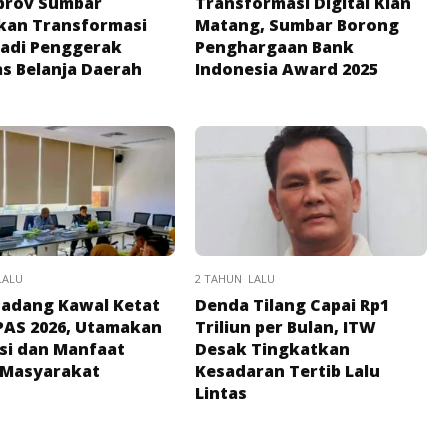
prov Sumbar
Transformasi Digital Kian
kan Transformasi
Matang, Sumbar Borong
Jadi Penggerak
Penghargaan Bank
as Belanja Daerah
Indonesia Award 2025
LALU
2 TAHUN LALU
adang Kawal Ketat
Denda Tilang Capai Rp1
PAS 2026, Utamakan
Triliun per Bulan, ITW
nsi dan Manfaat
Desak Tingkatkan
 Masyarakat
Kesadaran Tertib Lalu
Lintas