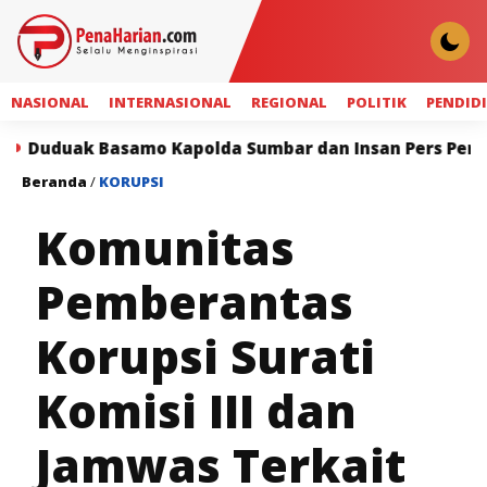
NASIONAL
INTERNASIONAL
REGIONAL
POLITIK
PENDID
samo Kapolda Sumbar dan Insan Pers Perkuat Sinergi u
Beranda
/
KORUPSI
Komunitas
Pemberantas
Korupsi Surati
Komisi III dan
Jamwas Terkait