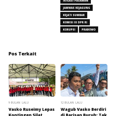
IRIGASI PASAMAN
JAMWAS KEJAGUNG
KEJATI SUMBAR
KOMISI III DPR RI
KORUPSI
PRABOWO
Pos Terkait
9 BULAN LALU
12 BULAN LALU
Vasko Ruseimy Lepas
Wagub Vasko Berdiri
Kontingen Silat
di Barisan Buruh: Tak