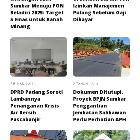
Sumbar Menuju PON
Izinkan Manajemen
Beladiri 2025: Target
Pulang Sebelum Gaji
5 Emas untuk Ranah
Dibayar
Minang
6 BULAN LALU
2 TAHUN LALU
DPRD Padang Soroti
Dokumen Ditutupi,
Lambannya
Proyek BPJN Sumbar
Penanganan Krisis
Penggantian
Air Bersih
Jembatan Salibawan
Pascabanjir
Perlu Perhatian APH