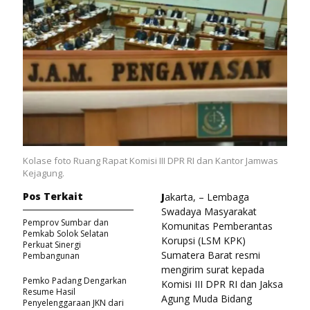
Kolase foto Ruang Rapat Komisi III DPR RI dan Kantor Jamwas
Kejagung.
Pos Terkait
J
akarta, – Lembaga
Swadaya Masyarakat
Pemprov Sumbar dan
Komunitas Pemberantas
Pemkab Solok Selatan
Korupsi (LSM KPK)
Perkuat Sinergi
Sumatera Barat resmi
Pembangunan
mengirim surat kepada
Pemko Padang Dengarkan
Komisi III DPR RI dan Jaksa
Resume Hasil
Agung Muda Bidang
Penyelenggaraan JKN dari