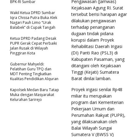
Pengawasan (Jamwas)
BPK-RI Sumbar
Kejaksaan Agung RI. Surat
Wakil Ketua DPRD Sumbar
tersebut berisi harapan agar
Iqra Chissa Putra Buka Alek
dilakukan pengawasan
Nagari Pauh Limo “Urak
terhadap penanganan
Balabek” di Cupak Tangah
dugaan tindak pidana
Ketua DPRD Padang Desak
korupsi dalam Proyek
PUPR Gerak Cepat Perbaiki
Rehabilitasi Daerah Irigasi
Jalan Rusak di Wilayah
(DI) Panti Rao (PSL3) di
Pinggiran Kota
Kabupaten Pasaman, yang
Gubernur Mahyeldi:
ditangani oleh Kejaksaan
Pelatihan Guru TPQ dan
Tinggi (Kejati) Sumatera
MDT Penting Tingkatkan
Barat dinilai lamban.
Kualitas Pendidikan Alquran
Proyek irigasi senilai Rp48
Kapolsek Medan Baru Tatap
Muka dengan Masyarakat
miliar itu merupakan
Kelurahan Sarirejo
program dari Kementerian
Pekerjaan Umum dan
Perumahan Rakyat (PUPR),
yang dilaksanakan oleh
Balai Wilayah Sungai
Sumatera V (BWSS V)