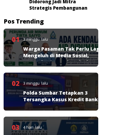
Didorong Jadi Mitra
Strategis Pembangunan
Pos Trending
01
3 minggu lalu
Warga Pasaman Tak Perlu Lagi
Mengeluh di Media Sosial,
Perumda Tirta Saiyo Siapkan
Layanan Resmi
02
3 minggu lalu
Polda Sumbar Tetapkan 3
Tersangka Kasus Kredit Bank
Nagari
03
4 hari lalu