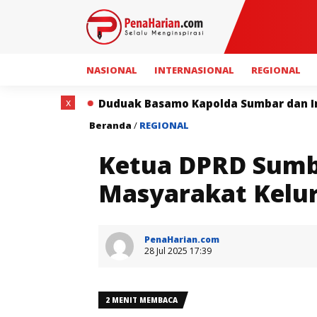
NASIONAL
INTERNASIONAL
REGIONAL
x
a Sumbar dan Insan Pers Perkuat Sinergi untuk Keterb
Beranda
/
REGIONAL
Ketua DPRD Sumb
Masyarakat Kelu
PenaHarian.com
28 Jul 2025 17:39
2 MENIT MEMBACA