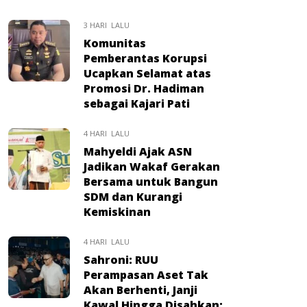
3 HARI LALU
Komunitas
Pemberantas Korupsi
Ucapkan Selamat atas
Promosi Dr. Hadiman
sebagai Kajari Pati
4 HARI LALU
Mahyeldi Ajak ASN
Jadikan Wakaf Gerakan
Bersama untuk Bangun
SDM dan Kurangi
Kemiskinan
4 HARI LALU
Sahroni: RUU
Perampasan Aset Tak
Akan Berhenti, Janji
Kawal Hingga Disahkan: