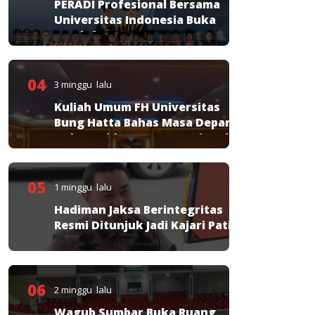
PERADI Profesional Bersama
Universitas Indonesia Buka
Pendaftaran PKPA
04
3 minggu lalu
Kuliah Umum FH Universitas
Bung Hatta Bahas Masa Depan
Hukum Pidana KUHP Nasional
05
1 minggu lalu
Hadiman Jaksa Berintegritas
Resmi Ditunjuk Jadi Kajari Pati
06
2 minggu lalu
Wagub Sumbar Buka Ruang