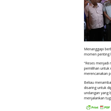
Menanggapi berb
momen penting ba
“Reses menjadi m
pemilihan untuk
merencanakan pe
Beliau menambah
disaring untuk d
undangan yang b
menjalankan tuga