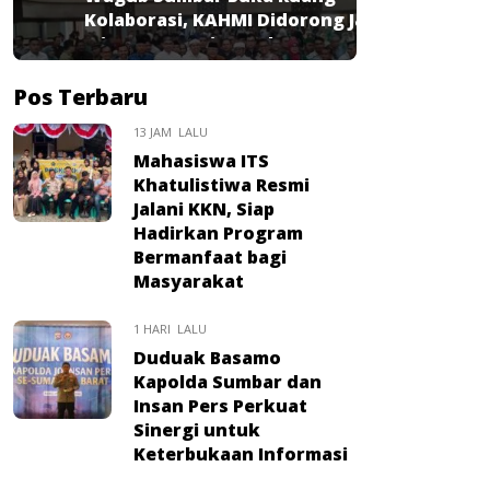
Kolaborasi, KAHMI Didorong Jadi
Mitra Strategis Pembangunan
Pos Terbaru
13 JAM LALU
Mahasiswa ITS
Khatulistiwa Resmi
Jalani KKN, Siap
Hadirkan Program
Bermanfaat bagi
Masyarakat
1 HARI LALU
Duduak Basamo
Kapolda Sumbar dan
Insan Pers Perkuat
Sinergi untuk
Keterbukaan Informasi