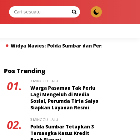
JUMAT, 07 AGU 2026
rs Miliki Peran Strategis Membangun Kepercayaan Publi
Pos Trending
3 MINGGU LALU
01.
Warga Pasaman Tak Perlu
Lagi Mengeluh di Media
Sosial, Perumda Tirta Saiyo
Siapkan Layanan Resmi
3 MINGGU LALU
02.
Polda Sumbar Tetapkan 3
Tersangka Kasus Kredit
Bank Nagari