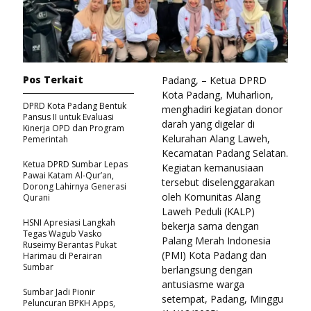
Pos Terkait
Padang, – Ketua DPRD
Kota Padang, Muharlion,
DPRD Kota Padang Bentuk
menghadiri kegiatan donor
Pansus II untuk Evaluasi
darah yang digelar di
Kinerja OPD dan Program
Kelurahan Alang Laweh,
Pemerintah
Kecamatan Padang Selatan.
Ketua DPRD Sumbar Lepas
Kegiatan kemanusiaan
Pawai Katam Al-Qur’an,
tersebut diselenggarakan
Dorong Lahirnya Generasi
oleh Komunitas Alang
Qurani
Laweh Peduli (KALP)
HSNI Apresiasi Langkah
bekerja sama dengan
Tegas Wagub Vasko
Palang Merah Indonesia
Ruseimy Berantas Pukat
(PMI) Kota Padang dan
Harimau di Perairan
Sumbar
berlangsung dengan
antusiasme warga
Sumbar Jadi Pionir
setempat, Padang, Minggu
Peluncuran BPKH Apps,