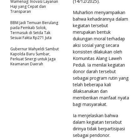
(14/12/2025).
Wamenag: Inovasi Layanan
Haji yang Cepat dan
Transparan
Muharlion menyampaikan
bahwa kehadirannya dalam
BBM Jadi Temuan Berulang
kegiatan tersebut
pada Pemkab Solok,
merupakan bentuk
Termasuk di Setda Tak
Sesuai Fakta Rp271 Juta
dukungan moral terhadap
aksi sosial yang secara
Gubernur Mahyeldi Sambut
konsisten dilakukan oleh
Kapolda Baru Sumbar,
Komunitas Alang Laweh
Perkuat Sinergi untuk Jaga
Keamanan Daerah
Peduli. Ia menilai kegiatan
donor darah tersebut
sebagai program rutin yang
telah beberapa kali
dilaksanakan dan
memberikan manfaat nyata
bagi masyarakat.
Ia menjelaskan bahwa
dalam kegiatan tersebut
dirinya tidak berpartisipasi
sebagai pendonor.