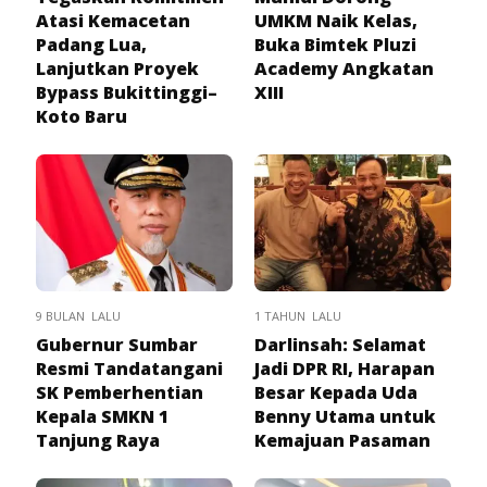
Atasi Kemacetan
UMKM Naik Kelas,
Padang Lua,
Buka Bimtek Pluzi
Lanjutkan Proyek
Academy Angkatan
Bypass Bukittinggi–
XIII
Koto Baru
9 BULAN LALU
1 TAHUN LALU
Gubernur Sumbar
Darlinsah: Selamat
Resmi Tandatangani
Jadi DPR RI, Harapan
SK Pemberhentian
Besar Kepada Uda
Kepala SMKN 1
Benny Utama untuk
Tanjung Raya
Kemajuan Pasaman