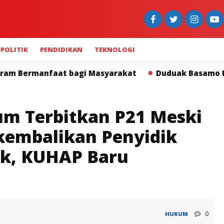
POLITIK
PENDIDIKAN
TEKNOLOGI
arakat
Duduak Basamo Kapolda Sumbar dan Insan Pe
lum Terbitkan P21 Meski
ikembalikan Penyidik
lak, KUHAP Baru
0
HUKUM