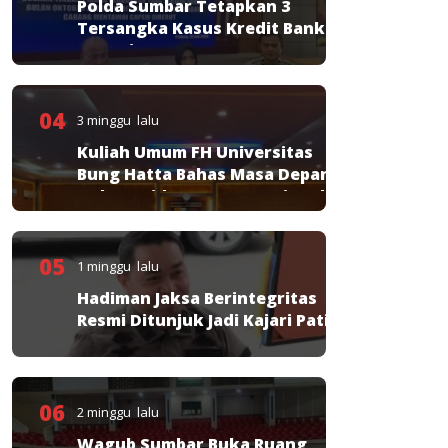
Polda Sumbar Tetapkan 3
Tersangka Kasus Kredit Bank
Nagari
04
3 minggu lalu
Kuliah Umum FH Universitas
Bung Hatta Bahas Masa Depan
Hukum Pidana KUHP Nasional
05
1 minggu lalu
Hadiman Jaksa Berintegritas
Resmi Ditunjuk Jadi Kajari Pati
06
2 minggu lalu
Wagub Sumbar Buka Ruang