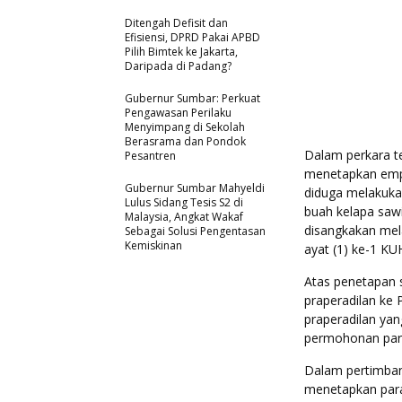
Ditengah Defisit dan
Efisiensi, DPRD Pakai APBD
Pilih Bimtek ke Jakarta,
Daripada di Padang?
Gubernur Sumbar: Perkuat
Pengawasan Perilaku
Menyimpang di Sekolah
Berasrama dan Pondok
Dalam perkara t
Pesantren
menetapkan empat
Gubernur Sumbar Mahyeldi
diduga melakuka
Lulus Sidang Tesis S2 di
buah kelapa sawi
Malaysia, Angkat Wakaf
disangkakan mela
Sebagai Solusi Pengentasan
Kemiskinan
ayat (1) ke-1 KU
Atas penetapan 
praperadilan ke
praperadilan ya
permohonan pa
Dalam pertimba
menetapkan para