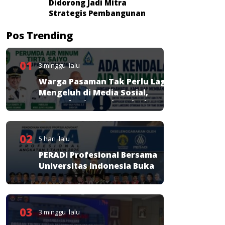
Didorong Jadi Mitra
Strategis Pembangunan
Pos Trending
01
3 minggu lalu
Warga Pasaman Tak Perlu Lagi
Mengeluh di Media Sosial,
Perumda Tirta Saiyo Siapkan
Layanan Resmi
02
5 hari lalu
PERADI Profesional Bersama
Universitas Indonesia Buka
Pendaftaran PKPA
03
3 minggu lalu