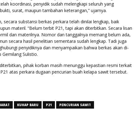
elah koordinasi, penyidik sudah melengkapi seluruh yang
 bukti, surat, maupun tambahan keterangan,” ujarnya.
secara substansi berkas perkara telah dinilai lengkap, baik
pun materil. “Belum terbit P21, tapi akan diterbitkan. Secara lisan
ormil dan materilnya. Nomor dan tanggalnya memang belum ada,
un secara hasil penelitian sementara sudah lengkap. Tadi juga
hubungi penyidiknya dan menyampaikan bahwa berkas akan di-
 Gemilang Sulistio.
i diterbitkan, pihak korban masih menunggu kepastian resmi terkait
 P21 atas perkara dugaan pencurian buah kelapa sawit tersebut.
BARAT
KUHAP BARU
P21
PENCURIAN SAWIT