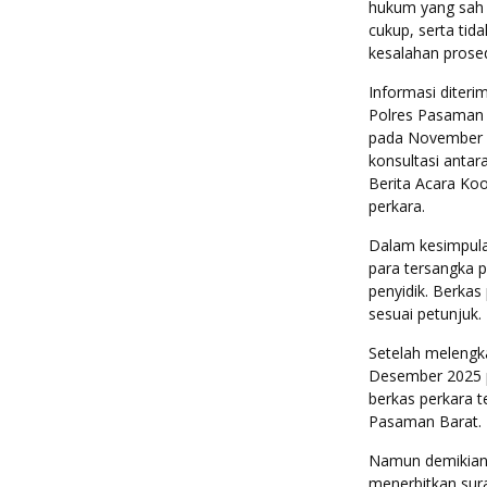
hukum yang sah 
cukup, serta ti
kesalahan prose
Informasi diteri
Polres Pasaman 
pada November 2
konsultasi anta
Berita Acara Ko
perkara.
Dalam kesimpula
para tersangka p
penyidik. Berkas
sesuai petunjuk.
Setelah melengk
Desember 2025 p
berkas perkara 
Pasaman Barat.
Namun demikian,
menerbitkan sura