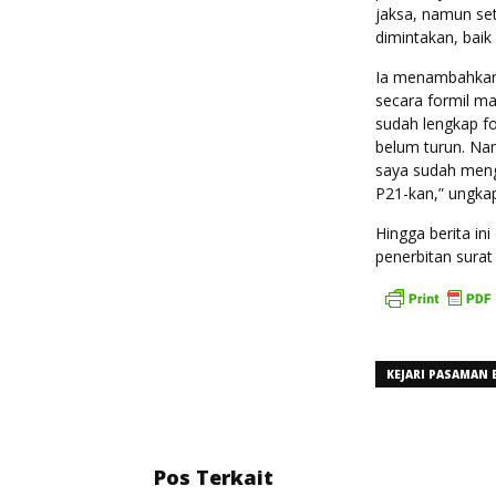
jaksa, namun set
dimintakan, baik
Ia menambahkan, 
secara formil mau
sudah lengkap f
belum turun. Nam
saya sudah meng
P21-kan,” ungkap
Hingga berita in
penerbitan surat
KEJARI PASAMAN 
Pos Terkait