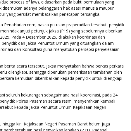
(due process of law), didasarkan pada bukti permulaan yang
dak ditemukan adanya pelanggaran hak asasi manusia maupun
dur yang bersifat membatalkan penetapan tersangka.
ma PenaHarian.com, pasca putusan praperadilan tersebut, penyidik
menindaklanjuti petunjuk jaksa (P19) yang sebelumnya diberikan
025. Pada 4 Desember 2025, dilakukan koordinasi dan
ra penyidik dan Jaksa Penuntut Umum yang dituangkan dalam
ordinasi dan Konsultasi guna menyatukan persepsi penyelesaian
n berita acara tersebut, jaksa menyatakan bahwa berkas perkara
erlu dilengkapi, sehingga diperlukan pemeriksaan tambahan oleh
 perkara kemudian dikembalikan kepada penyidik untuk dilengkapi
api seluruh kekurangan sebagaimana hasil koordinasi, pada 24
enyidik Polres Pasaman secara resmi menyerahkan kembali
tersebut kepada Jaksa Penuntut Umum Kejaksaan Negeri
 hingga kini Kejaksaan Negeri Pasaman Barat belum juga
t pemberitahuan hasil penyidikan lengkap (P21). Padahal,