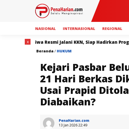
NASIONAL
INTERNASIONAL
REGIONAL
x
alani KKN, Siap Hadirkan Program Bermanfaat bagi Masy
Beranda
/
HUKUM
Kejari Pasbar Be
21 Hari Berkas D
Usai Prapid Dito
Diabaikan?
PenaHarian.com
13 Jan 2026 22:49