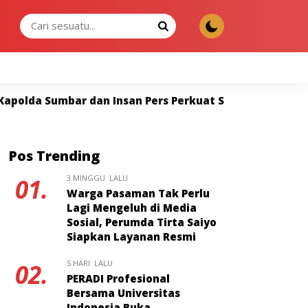
JUMAT, 07 AGU 2026
rs Perkuat Sinergi untuk Keterbukaan Informasi
Wi
Pos Trending
3 MINGGU LALU
01.
Warga Pasaman Tak Perlu
Lagi Mengeluh di Media
Sosial, Perumda Tirta Saiyo
Siapkan Layanan Resmi
5 HARI LALU
02.
PERADI Profesional
Bersama Universitas
Indonesia Buka