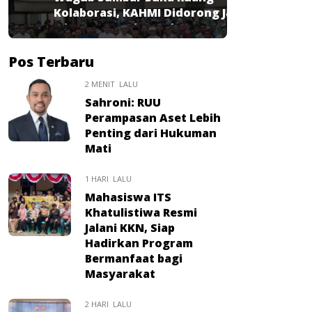
Kolaborasi, KAHMI Didorong Jadi
Mitra Strategis Pembangunan
Pos Terbaru
2 MENIT LALU
Sahroni: RUU
Perampasan Aset Lebih
Penting dari Hukuman
Mati
1 HARI LALU
Mahasiswa ITS
Khatulistiwa Resmi
Jalani KKN, Siap
Hadirkan Program
Bermanfaat bagi
Masyarakat
2 HARI LALU