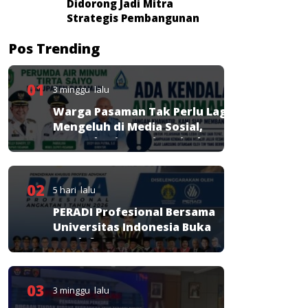
Didorong Jadi Mitra
Strategis Pembangunan
Pos Trending
01
3 minggu lalu
Warga Pasaman Tak Perlu Lagi
Mengeluh di Media Sosial,
Perumda Tirta Saiyo Siapkan
Layanan Resmi
02
5 hari lalu
PERADI Profesional Bersama
Universitas Indonesia Buka
Pendaftaran PKPA
03
3 minggu lalu