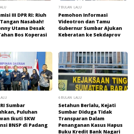
LALU
7 BULAN LALU
isi III DPR RI: Riuh
Pemohon Informasi
 Tangan Nasabah!
Videotron dan Tamu
enny Utama Desak
Gubernur Sumbar Ajukan
 Tahan Bos Koperasi
Keberatan ke Sekdaprov
LALU
6 BULAN LALU
RI Sumbar
Setahun Berlalu, Kejati
uhkan, Puluhan
Sumbar Diduga Tidak
wan Ikuti SKW
Transparan Dalam
ensi BNSP di Padang
Penanganan Kasus Hapus
Buku Kredit Bank Nagari