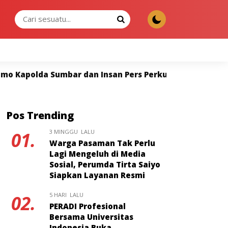
SABTU, 08 AGU 2026
 Insan Pers Perkuat Sinergi untuk Keterbukaan Inform
Pos Trending
3 MINGGU LALU
01.
Warga Pasaman Tak Perlu
Lagi Mengeluh di Media
Sosial, Perumda Tirta Saiyo
Siapkan Layanan Resmi
5 HARI LALU
02.
PERADI Profesional
Bersama Universitas
Indonesia Buka