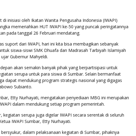
t di inisiasi oleh Ikatan Wanita Pengusaha Indonesia (IWAPI)
angka memeriahkan HUT IWAPI ke-50 yang puncak peringatannya
kan pada tanggal 26 Februari mendatang.
tas suport dari IWAPI, hari ini kita bisa membagikan sebanyak
ntuk siswa-siswi SMK Dhuafa dan Madrasah Tarbiyah Islamiyah
 ujar Gubernur Mahyeldi.
edepan akan semakin banyak pihak yang berpartisipasi untuk
giatan serupa untuk para siswa di Sumbar. Selain bermanfaat
juga dapat mendukung program strategis nasional yang digagas
rabowo Subianto.
bar, Etty Nurhayati, mengatakan penyediaan MBG ini merupakan
a IWAPI dalam mendukung setiap program pemerintah.
r, kegiatan serupa juga digelar IWAPI secara serentak di seluruh
 Ketua IWAPI Sumbar, Etty Nurhayati.
 bersyukur, dalam pelaksanaan kegiatan di Sumbar, pihaknya