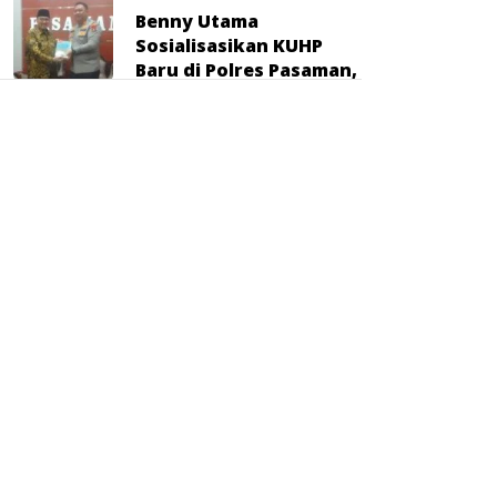
Benny Utama
Sosialisasikan KUHP
Baru di Polres Pasaman,
Kapolres Tegaskan
Komitmen Penegakan
Hukum
4 HARI LALU
Komunitas
Pemberantas Korupsi
Ucapkan Selamat atas
Promosi Dr. Hadiman
sebagai Kajari Pati
5 HARI LALU
Mahyeldi Ajak ASN
Jadikan Wakaf Gerakan
Bersama untuk Bangun
SDM dan Kurangi
Kemiskinan