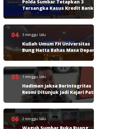
Polda Sumbar Tetapkan 3
Tersangka Kasus Kredit Bank
Nagari
04
3 minggu lalu
Kuliah Umum FH Universitas
Bung Hatta Bahas Masa Depan
Hukum Pidana KUHP Nasional
05
1 minggu lalu
Hadiman Jaksa Berintegritas
Resmi Ditunjuk Jadi Kajari Pati
06
2 minggu lalu
Wagub Sumbar Buka Ruang