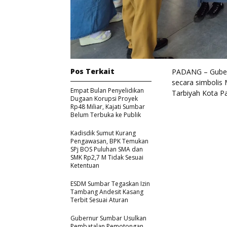
Pos Terkait
PADANG – Gubern
secara simbolis
Empat Bulan Penyelidikan
Tarbiyah Kota P
Dugaan Korupsi Proyek
Rp48 Miliar, Kajati Sumbar
Belum Terbuka ke Publik
Kadisdik Sumut Kurang
Pengawasan, BPK Temukan
SPj BOS Puluhan SMA dan
SMK Rp2,7 M Tidak Sesuai
Ketentuan
ESDM Sumbar Tegaskan Izin
Tambang Andesit Kasang
Terbit Sesuai Aturan
Gubernur Sumbar Usulkan
Pembatalan Pemotongan