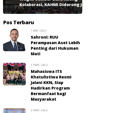
Kolaborasi, KAHMI Didorong Jadi
Mitra Strategis Pembangunan
Pos Terbaru
1 JAM LALU
Sahroni: RUU
Perampasan Aset Lebih
Penting dari Hukuman
Mati
1 HARI LALU
Mahasiswa ITS
Khatulistiwa Resmi
Jalani KKN, Siap
Hadirkan Program
Bermanfaat bagi
Masyarakat
2 HARI LALU