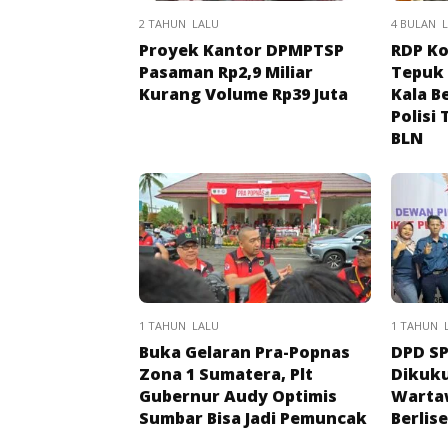
2 TAHUN LALU
4 BULAN 
Proyek Kantor DPMPTSP
RDP Kom
Pasaman Rp2,9 Miliar
Tepuk
Kurang Volume Rp39 Juta
Kala B
Polisi
BLN
1 TAHUN LALU
1 TAHUN 
Buka Gelaran Pra-Popnas
DPD SP
Zona 1 Sumatera, Plt
Dikuk
Gubernur Audy Optimis
Warta
Sumbar Bisa Jadi Pemuncak
Berlis