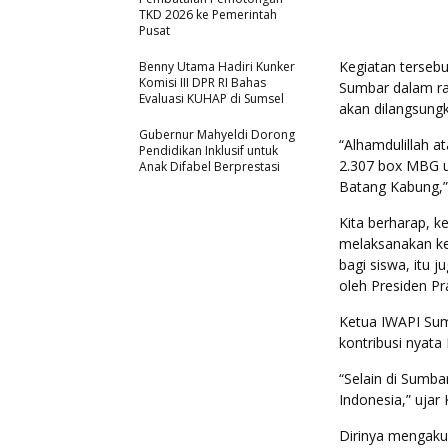
TKD 2026 ke Pemerintah
Pusat
Kegiatan tersebu
Benny Utama Hadiri Kunker
Komisi III DPR RI Bahas
Sumbar dalam r
Evaluasi KUHAP di Sumsel
akan dilangsung
Gubernur Mahyeldi Dorong
“Alhamdulillah a
Pendidikan Inklusif untuk
2.307 box MBG u
Anak Difabel Berprestasi
Batang Kabung,”
Kita berharap, k
melaksanakan ke
bagi siswa, itu 
oleh Presiden P
Ketua IWAPI Sum
kontribusi nyat
“Selain di Sumba
Indonesia,” ujar
Dirinya mengaku