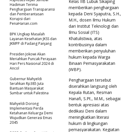
Kelas IIB Lubuk Sikaping
Hadiman Terima
memberikan penghargaan
Penghargaan Transparansi
kepada Deni Syaputra, S.H.,
dan Pemberantasan
Korupsi dari
M.H., dosen Ilmu Hukum
PenaHarian.com
dari Institut Teknologi dan
Ilmu Sosial (ITS)
BPK Ungkap Masalah
Khatulistiwa, atas
Layanan Kesehatan JKSS dan
JKMPP di Padang Panjang
kontribusinya dalam
memberikan penyuluhan
Presiden Jokowi Akan
hukum kepada Warga
Meriahkan Puncak Perayaan
Binaan Pemasyarakatan
Hari Pers Nasional 2024 di
Ancol
(WBP).
Gubernur Mahyeldi
Penghargaan tersebut
Serahkan Rp385 Juta
diserahkan langsung oleh
Bantuan Masyarakat
Kepala Rutan, Resman
Sumbar untuk Palestina
Hanafi, S.Pt., M.M., sebagai
Mahyeldi Dorong
bentuk apresiasi atas
Implementasi Perda
dedikasi Deni dalam
Ketahanan Keluarga Demi
meningkatkan literasi
Wujudkan Generasi Emas
2045
hukum di lingkungan
pemasyarakatan. Kegiatan