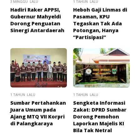
3 MINGGU LALU
1 TAHUN LALU
Hadiri Raker APPSI,
Heboh Gaji Linmas di
Gubernur Mahyeldi
Pasaman, KPU
Dorong Penguatan
Tegaskan Tak Ada
Sinergi Antardaerah
Potongan, Hanya
“Partisipasi”
1 TAHUN LALU
1 TAHUN LALU
Sumbar Pertahankan
Sengketa Informasi
Juara Umum pada
Zakat: DPRD Sumbar
Ajang MTQ VII Korpri
Dorong Pemohon
di Palangkaraya
Laporkan Majelis KI
Bila Tak Netral