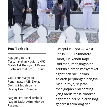
Pos Terkait
Limapuluh Kota — Wakil
Ketua DPRD Sumatera
Kejagung Berani
Barat, Evi Yandri Rajo
Tersangkakan Nadiem, KPK
Budiman, mengingatkan
Malah Tak Bernyali di Kasus
seluruh elemen masyarakat
Kuota Internet Rp1,5 Triliun
agar tidak melupakan
Gubernur Mahyeldi:
sejarah perjuangan bangsa.
Penempatan ASN Dekat
Menurutnya, sejarah
Domisili Sudah Lama
menyimpan nilai penting
Diterapkan di Sumbar
yang harus terus dimaknai
Nagari Simtonsel Terbaik I
agar menjadi pelajaran bagi
Nagari Sadar Adminduk se
generasi sekarang dan
Pasaman