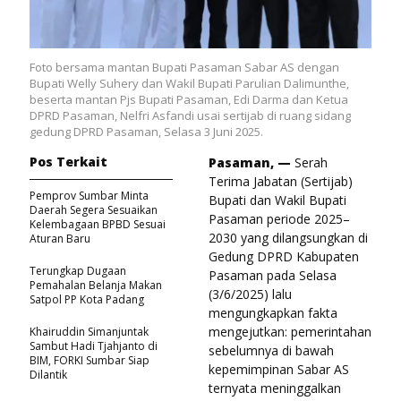
Foto bersama mantan Bupati Pasaman Sabar AS dengan
Bupati Welly Suhery dan Wakil Bupati Parulian Dalimunthe,
beserta mantan Pjs Bupati Pasaman, Edi Darma dan Ketua
DPRD Pasaman, Nelfri Asfandi usai sertijab di ruang sidang
gedung DPRD Pasaman, Selasa 3 Juni 2025.
Pos Terkait
Pasaman, —
Serah
Terima Jabatan (Sertijab)
Pemprov Sumbar Minta
Bupati dan Wakil Bupati
Daerah Segera Sesuaikan
Pasaman periode 2025–
Kelembagaan BPBD Sesuai
2030 yang dilangsungkan di
Aturan Baru
Gedung DPRD Kabupaten
Terungkap Dugaan
Pasaman pada Selasa
Pemahalan Belanja Makan
(3/6/2025) lalu
Satpol PP Kota Padang
mengungkapkan fakta
mengejutkan: pemerintahan
Khairuddin Simanjuntak
Sambut Hadi Tjahjanto di
sebelumnya di bawah
BIM, FORKI Sumbar Siap
kepemimpinan Sabar AS
Dilantik
ternyata meninggalkan