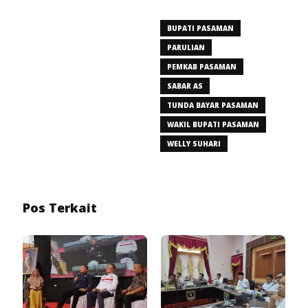
BUPATI PASAMAN
PARULIAN
PEMKAB PASAMAN
SABAR AS
TUNDA BAYAR PASAMAN
WAKIL BUPATI PASAMAN
WELLY SUHARI
Pos Terkait