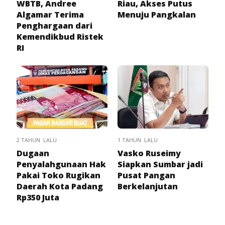
WBTB, Andree
Riau, Akses Putus
Algamar Terima
Menuju Pangkalan
Penghargaan dari
Kemendikbud Ristek
RI
2 TAHUN LALU
1 TAHUN LALU
Dugaan
Vasko Ruseimy
Penyalahgunaan Hak
Siapkan Sumbar jadi
Pakai Toko Rugikan
Pusat Pangan
Daerah Kota Padang
Berkelanjutan
Rp350 Juta