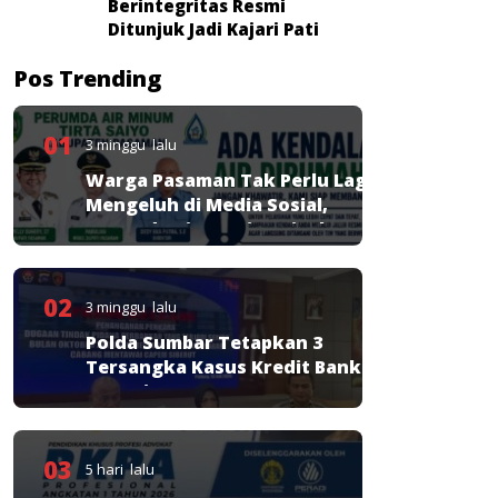
Berintegritas Resmi
Ditunjuk Jadi Kajari Pati
Pos Trending
01
3 minggu lalu
Warga Pasaman Tak Perlu Lagi
Mengeluh di Media Sosial,
Perumda Tirta Saiyo Siapkan
Layanan Resmi
02
3 minggu lalu
Polda Sumbar Tetapkan 3
Tersangka Kasus Kredit Bank
Nagari
03
5 hari lalu