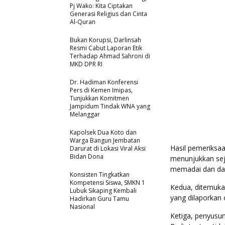
Pj Wako: Kita Ciptakan
Generasi Religius dan Cinta
Al-Quran
Bukan Korupsi, Darlinsah
Resmi Cabut Laporan Etik
Terhadap Ahmad Sahroni di
MKD DPR RI
Dr. Hadiman Konferensi
Pers di Kemen Imipas,
Tunjukkan Komitmen
Jampidum Tindak WNA yang
Melanggar
Kapolsek Dua Koto dan
Warga Bangun Jembatan
Hasil pemeriksaa
Darurat di Lokasi Viral Aksi
Bidan Dona
menunjukkan sej
memadai dan dana
Konsisten Tingkatkan
Kompetensi Siswa, SMKN 1
Kedua, ditemuka
Lubuk Sikaping Kembali
yang dilaporkan 
Hadirkan Guru Tamu
Nasional
Ketiga, penyusu