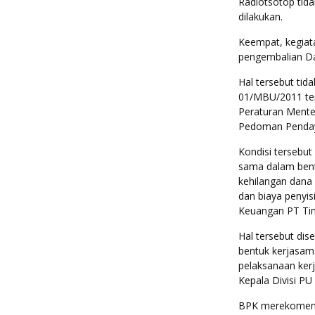
Radiotsotop tida
dilakukan.
Keempat, kegiata
pengembalian Dan
Hal tersebut ti
01/MBU/2011 ten
Peraturan Ment
Pedoman Penda
Kondisi tersebu
sama dalam bent
kehilangan dana 
dan biaya penyis
Keuangan PT Tima
Hal tersebut dis
bentuk kerjasam
pelaksanaan ker
Kepala Divisi PU
BPK merekomenda