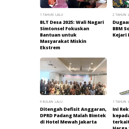
1 TAHUN LALU
2 TAHUN 
BLT Desa 2025: Wali Nagari
Dugaa
Simtonsel Fokuskan
BBM So
Bantuan untuk
Kejari
Masyarakat Miskin
Ekstrem
9 BULAN LALU
1 TAHUN 
Ditengah Defisit Anggaran,
Ini Re
DPRD Padang Malah Bimtek
kepad
di Hotel Mewah Jakarta
terkai
Harga 