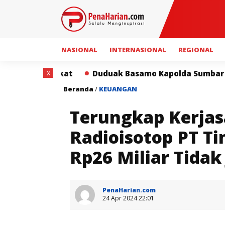
NASIONAL
INTERNASIONAL
REGIONAL
x
Duduak Basamo Kapolda Sumbar dan Insan Pers Perk
Beranda
/
KEUANGAN
Terungkap Kerja
Radioisotop PT Ti
Rp26 Miliar Tidak 
PenaHarian.com
24 Apr 2024 22:01