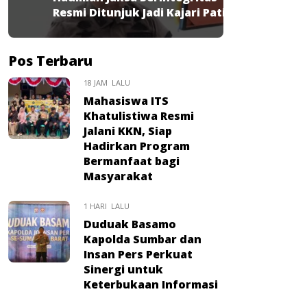
Resmi Ditunjuk Jadi Kajari Pati
Pos Terbaru
18 JAM LALU
Mahasiswa ITS
Khatulistiwa Resmi
Jalani KKN, Siap
Hadirkan Program
Bermanfaat bagi
Masyarakat
1 HARI LALU
Duduak Basamo
Kapolda Sumbar dan
Insan Pers Perkuat
Sinergi untuk
Keterbukaan Informasi