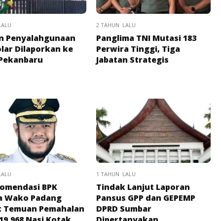
LALU
2 TAHUN LALU
n Penyalahgunaan
Panglima TNI Mutasi 183
lar Dilaporkan ke
Perwira Tinggi, Tiga
 Pekanbaru
Jabatan Strategis
LALU
1 TAHUN LALU
komendasi BPK
Tindak Lanjut Laporan
a Wako Padang
Pansus GPP dan GEPEMP
t Temuan Pemahalan
DPRD Sumbar
19.968 Nasi Kotak
Dipertanyakan