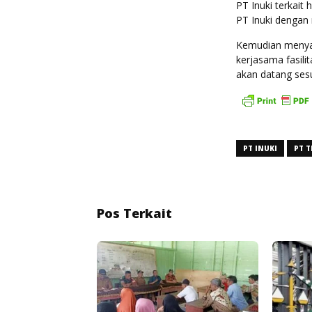
PT Inuki terkait
PT Inuki dengan
Kemudian menyaj
kerjasama fasili
akan datang sesu
PT INUKI
PT T
Pos Terkait