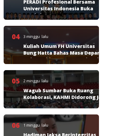
PERADI Profesional Bersama
Universitas Indonesia Buka
Pendaftaran PKPA
04
3 minggu lalu
Kuliah Umum FH Universitas
Bung Hatta Bahas Masa Depan
Hukum Pidana KUHP Nasional
05
2 minggu lalu
Wagub Sumbar Buka Ruang
Kolaborasi, KAHMI Didorong Jadi
Mitra Strategis Pembangunan
06
1 minggu lalu
Hadiman Jaksa Berintegritas