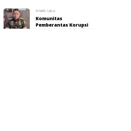
4 HARI LALU
Komunitas
Pemberantas Korupsi
Ucapkan Selamat atas
Promosi Dr. Hadiman
sebagai Kajari Pati
4 HARI LALU
Mahyeldi Ajak ASN
Jadikan Wakaf Gerakan
Bersama untuk Bangun
SDM dan Kurangi
Kemiskinan
4 HARI LALU
Sahroni: RUU
Perampasan Aset Tak
Akan Berhenti, Janji
Kawal Hingga Disahkan: