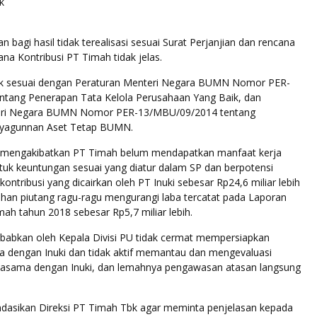
k
n bagi hasil tidak terealisasi sesuai Surat Perjanjian dan rencana
a Kontribusi PT Timah tidak jelas.
dak sesuai dengan Peraturan Menteri Negara BUMN Nomor PER-
tang Penerapan Tata Kelola Perusahaan Yang Baik, dan
eri Negara BUMN Nomor PER-13/MBU/09/2014 tentang
yagunnan Aset Tetap BUMN.
t mengakibatkan PT Timah belum mendapatkan manfaat kerja
uk keuntungan sesuai yang diatur dalam SP dan berpotensi
kontribusi yang dicairkan oleh PT Inuki sebesar Rp24,6 miliar lebih
ihan piutang ragu-ragu mengurangi laba tercatat pada Laporan
h tahun 2018 sebesar Rp5,7 miliar lebih.
ebabkan oleh Kepala Divisi PU tidak cermat mempersiapkan
a dengan Inuki dan tidak aktif memantau dan mengevaluasi
jasama dengan Inuki, dan lemahnya pengawasan atasan langsung
sikan Direksi PT Timah Tbk agar meminta penjelasan kepada