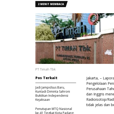
2 MENIT MEMBACA
PT Timah Tbk
Pos Terkait
Jakarta, – Lapo
Pengelolaan Pen
Jadi Jampidsus Baru,
Perusahaan Tahu
Kuntadi Diminta Sahroni
dan Inggris men
Buktikan Independensi
Radioisotop/Radi
Kejaksaan
tidak jelas dan
Penutupan MTQ Nasional
ke-41 Tingkat Kota Padang,