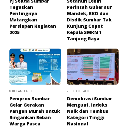
Pj Sekda Sumbar
Setahun Lebih
Tegaskan
Perintah Gubernur
Pentingnya
Mandek, BKD dan
Matangkan
Disdik Sumbar Tak
Persiapan Kegiatan
Kunjung Copot
2025
Kepala SMKN 1
Tanjung Raya
8 BULAN LALU
2 BULAN LALU
Pemprov Sumbar
Demokrasi Sumbar
Gelar Gerakan
Menguat, Indeks
Pangan Murah untuk
Naik dan Tembus
Ringankan Beban
Kategori Tinggi
Warga Pasca
Nasional