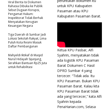
peruntukan dokumen itu
Viral Berita Isi Dokumen
untuk KPU Kabupaten
Rahasia Dibuka ke Publik
Sebut Dugaan Korupsi,
Pasaman atau KPU
Pengamat Hukum:
Kabupaten Pasaman Barat.
Inspektorat Tidak Berhak
Menyatakan Kerugian
Keuangan Negara
Tiga Daerah di Sumbar Jadi
Lokasi Sekolah Rakyat, Lima
Puluh Kota Resmi Masuk
Daftar Pembangunan
Ketua KPU Pasbar, Alfi
Syahrin, menyatakan tidak
Mahyeldi Iktikaf di Masjid
Nurul Hidayah Sijunjung,
ada logistik KPU Pasaman
Serahkan Bantuan Rp25 Juta
Barat Dokumen C Hasil
untuk Rehabilitasi
DPRD Sumbar 4 yang
tercecer. “Tidak ada. Itu
KPU Pasaman. Bukan KPU
Pasaman Barat. Kalau kita
KPU Pasaman Barat tidak
ada yang tercecer,” kata Alfi
Syahrin kepada
PenaHarian.com, Selasa