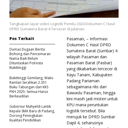
Tangkapan layar video Logistik Pemilu 2024 Dokumen C Hasil
DPRD Sumatera Barat 4 Tercecer di Jalanan.
Pos Terkait
Pasaman, – Informasi
Dokumen C Hasil DPRD
Dumas Dugaan Berita
Sumatera Barat (Sumbar) 4
Bohong dan Pencemaran
wilayah Pasaman dan
Nama Baik Belum
Pasaman Barat (Pasbar)
Dituntaskan Polresta
Bukittinggi
yang dikabarkan tercecer di
Kayu Tanam, Kabupaten
Bukittinggi Gemilang, Wako
Padang Pariaman
Ramlan Serahkan 2.351
sebagaimana rilis dari
Buku Tabungan dan KKS
PKH 2025: Semua Harus
Bawaslu Pasaman, hingga
Berkeadilan
kini masih jadi misteri untuk
KPU mana peruntukan
Gubernur Mahyeldi Lantik
logistik tersebut. Bila
Kepala SMA Baru di Padang,
Dorong Peningkatan
merujuk ke DPRD Sumbar
Kualitas Pendidikan
Dapil 4, seharusnya