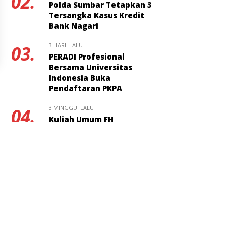
02.
Polda Sumbar Tetapkan 3
Tersangka Kasus Kredit
Bank Nagari
3 HARI LALU
03.
PERADI Profesional
Bersama Universitas
Indonesia Buka
Pendaftaran PKPA
3 MINGGU LALU
04.
Kuliah Umum FH
Universitas Bung Hatta
Bahas Masa Depan Hukum
Pidana KUHP Nasional
1 MINGGU LALU
05.
Hadiman Jaksa
Berintegritas Resmi
Ditunjuk Jadi Kajari Pati
2 MINGGU LALU