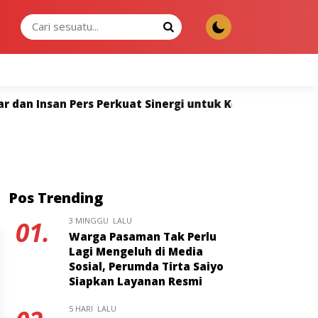
SABTU, 08 AGU 2026
Perkuat Sinergi untuk Keterbukaan Informasi
Widy
Pos Trending
3 MINGGU LALU
01.
Warga Pasaman Tak Perlu
Lagi Mengeluh di Media
Sosial, Perumda Tirta Saiyo
Siapkan Layanan Resmi
5 HARI LALU