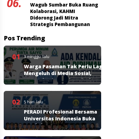
06.
Wagub Sumbar Buka Ruang
Kolaborasi, KAHMI
Didorong Jadi Mitra
Strategis Pembangunan
Pos Trending
01
3 minggu lalu
Warga Pasaman Tak Perlu Lagi
Mengeluh di Media Sosial,
Perumda Tirta Saiyo Siapkan
Layanan Resmi
02
5 hari lalu
PERADI Profesional Bersama
Universitas Indonesia Buka
Pendaftaran PKPA