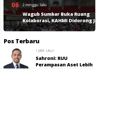
06
2 minggu lalu
Wagub Sumbar Buka Ruang
Kolaborasi, KAHMI Didorong Jadi
Mitra Strategis Pembangunan
Pos Terbaru
1 JAM LALU
Sahroni: RUU
Perampasan Aset Lebih
Penting dari Hukuman
Mati
1 HARI LALU
Mahasiswa ITS
Khatulistiwa Resmi
Jalani KKN, Siap
Hadirkan Program
Bermanfaat bagi
Masyarakat