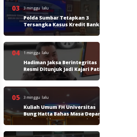
03
3 minggu lalu
Polda Sumbar Tetapkan 3
Tersangka Kasus Kredit Bank
Nagari
04
1 minggu lalu
Hadiman Jaksa Berintegritas
Resmi Ditunjuk Jadi Kajari Pati
05
3 minggu lalu
Kuliah Umum FH Universitas
Bung Hatta Bahas Masa Depan
Hukum Pidana KUHP Nasional