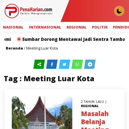
NASIONAL
INTERNASIONAL
REGIONAL
POLITIK
PENDID
omi
Sumbar Dorong Mentawai Jadi Sentra Tambak Ud
Beranda
/
Meeting Luar Kota
Tag : Meeting Luar Kota
2 TAHUN LALU |
REGIONAL
Masalah
Belanja