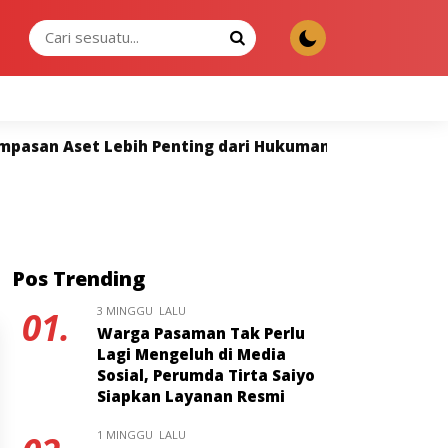
MINGGU, 09 AGU 2026
an Aset Lebih Penting dari Hukuman Mati
Mahasiswa
Pos Trending
3 MINGGU LALU
01.
Warga Pasaman Tak Perlu
Lagi Mengeluh di Media
Sosial, Perumda Tirta Saiyo
Siapkan Layanan Resmi
1 MINGGU LALU