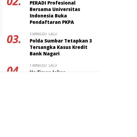
02.
PERADI Profesional
Bersama Universitas
Indonesia Buka
Pendaftaran PKPA
3 MINGGU LALU
03.
Polda Sumbar Tetapkan 3
Tersangka Kasus Kredit
Bank Nagari
1 MINGGU LALU
04.
Hadiman Jaksa
Berintegritas Resmi
Ditunjuk Jadi Kajari Pati
3 MINGGU LALU
05.
Kuliah Umum FH
Universitas Bung Hatta
Bahas Masa Depan Hukum
Pidana KUHP Nasional
3 MINGGU LALU