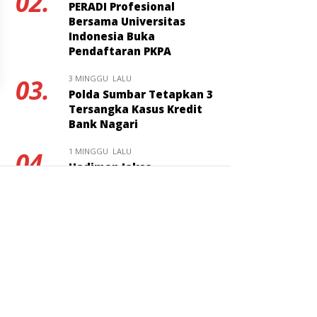
02.
PERADI Profesional
Bersama Universitas
Indonesia Buka
Pendaftaran PKPA
3 MINGGU LALU
03.
Polda Sumbar Tetapkan 3
Tersangka Kasus Kredit
Bank Nagari
1 MINGGU LALU
04.
Hadiman Jaksa
Berintegritas Resmi
Ditunjuk Jadi Kajari Pati
3 MINGGU LALU
05.
Kuliah Umum FH
Universitas Bung Hatta
Bahas Masa Depan Hukum
Pidana KUHP Nasional
3 MINGGU LALU