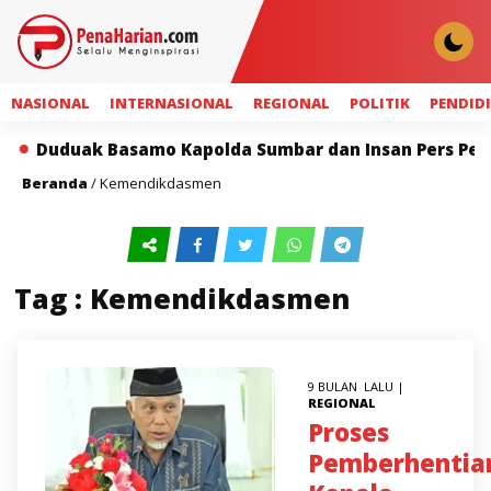
NASIONAL
INTERNASIONAL
REGIONAL
POLITIK
PENDID
 Basamo Kapolda Sumbar dan Insan Pers Perkuat Sinerg
Beranda
/
Kemendikdasmen
Tag : Kemendikdasmen
9 BULAN LALU |
REGIONAL
Proses
Pemberhentia