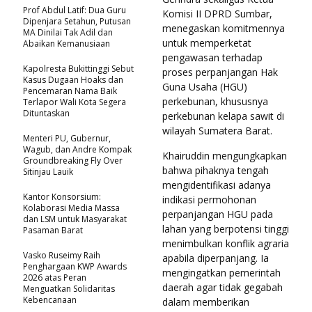
Prof Abdul Latif: Dua Guru
Komisi II DPRD Sumbar,
Dipenjara Setahun, Putusan
menegaskan komitmennya
MA Dinilai Tak Adil dan
untuk memperketat
Abaikan Kemanusiaan
pengawasan terhadap
Kapolresta Bukittinggi Sebut
proses perpanjangan Hak
Kasus Dugaan Hoaks dan
Guna Usaha (HGU)
Pencemaran Nama Baik
perkebunan, khususnya
Terlapor Wali Kota Segera
Dituntaskan
perkebunan kelapa sawit di
wilayah Sumatera Barat.
Menteri PU, Gubernur,
Wagub, dan Andre Kompak
Khairuddin mengungkapkan
Groundbreaking Fly Over
bahwa pihaknya tengah
Sitinjau Lauik
mengidentifikasi adanya
Kantor Konsorsium:
indikasi permohonan
Kolaborasi Media Massa
perpanjangan HGU pada
dan LSM untuk Masyarakat
lahan yang berpotensi tinggi
Pasaman Barat
menimbulkan konflik agraria
Vasko Ruseimy Raih
apabila diperpanjang. Ia
Penghargaan KWP Awards
mengingatkan pemerintah
2026 atas Peran
daerah agar tidak gegabah
Menguatkan Solidaritas
Kebencanaan
dalam memberikan