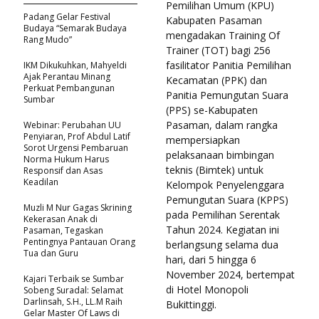
Pemilihan Umum (KPU)
Padang Gelar Festival
Kabupaten Pasaman
Budaya “Semarak Budaya
mengadakan Training Of
Rang Mudo”
Trainer (TOT) bagi 256
fasilitator Panitia Pemilihan
IKM Dikukuhkan, Mahyeldi
Ajak Perantau Minang
Kecamatan (PPK) dan
Perkuat Pembangunan
Panitia Pemungutan Suara
Sumbar
(PPS) se-Kabupaten
Pasaman, dalam rangka
Webinar: Perubahan UU
Penyiaran, Prof Abdul Latif
mempersiapkan
Sorot Urgensi Pembaruan
pelaksanaan bimbingan
Norma Hukum Harus
teknis (Bimtek) untuk
Responsif dan Asas
Keadilan
Kelompok Penyelenggara
Pemungutan Suara (KPPS)
Muzli M Nur Gagas Skrining
pada Pemilihan Serentak
Kekerasan Anak di
Tahun 2024. Kegiatan ini
Pasaman, Tegaskan
Pentingnya Pantauan Orang
berlangsung selama dua
Tua dan Guru
hari, dari 5 hingga 6
November 2024, bertempat
Kajari Terbaik se Sumbar
di Hotel Monopoli
Sobeng Suradal: Selamat
Darlinsah, S.H., LL.M Raih
Bukittinggi.
Gelar Master Of Laws di