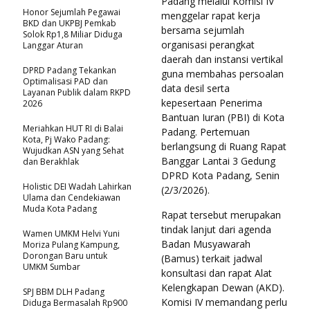
Padang melalui Komisi IV
Honor Sejumlah Pegawai
menggelar rapat kerja
BKD dan UKPBJ Pemkab
bersama sejumlah
Solok Rp1,8 Miliar Diduga
organisasi perangkat
Langgar Aturan
daerah dan instansi vertikal
DPRD Padang Tekankan
guna membahas persoalan
Optimalisasi PAD dan
data desil serta
Layanan Publik dalam RKPD
kepesertaan Penerima
2026
Bantuan Iuran (PBI) di Kota
Meriahkan HUT RI di Balai
Padang. Pertemuan
Kota, Pj Wako Padang:
berlangsung di Ruang Rapat
Wujudkan ASN yang Sehat
Banggar Lantai 3 Gedung
dan Berakhlak
DPRD Kota Padang, Senin
Holistic DEI Wadah Lahirkan
(2/3/2026).
Ulama dan Cendekiawan
Muda Kota Padang
Rapat tersebut merupakan
tindak lanjut dari agenda
Wamen UMKM Helvi Yuni
Badan Musyawarah
Moriza Pulang Kampung,
Dorongan Baru untuk
(Bamus) terkait jadwal
UMKM Sumbar
konsultasi dan rapat Alat
Kelengkapan Dewan (AKD).
SPJ BBM DLH Padang
Komisi IV memandang perlu
Diduga Bermasalah Rp900