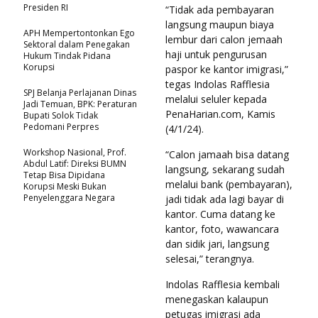
Presiden RI
“Tidak ada pembayaran
langsung maupun biaya
APH Mempertontonkan Ego
lembur dari calon jemaah
Sektoral dalam Penegakan
haji untuk pengurusan
Hukum Tindak Pidana
Korupsi
paspor ke kantor imigrasi,”
tegas Indolas Rafflesia
SPJ Belanja Perlajanan Dinas
melalui seluler kepada
Jadi Temuan, BPK: Peraturan
PenaHarian.com, Kamis
Bupati Solok Tidak
Pedomani Perpres
(4/1/24).
Workshop Nasional, Prof.
“Calon jamaah bisa datang
Abdul Latif: Direksi BUMN
langsung, sekarang sudah
Tetap Bisa Dipidana
melalui bank (pembayaran),
Korupsi Meski Bukan
Penyelenggara Negara
jadi tidak ada lagi bayar di
kantor. Cuma datang ke
kantor, foto, wawancara
dan sidik jari, langsung
selesai,” terangnya.
Indolas Rafflesia kembali
menegaskan kalaupun
petugas imigrasi ada