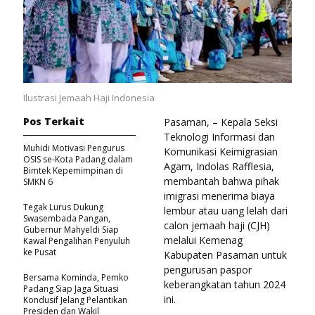
Ilustrasi Jemaah Haji Indonesia
Pos Terkait
Pasaman, – Kepala Seksi
Teknologi Informasi dan
Muhidi Motivasi Pengurus
Komunikasi Keimigrasian
OSIS se-Kota Padang dalam
Agam, Indolas Rafflesia,
Bimtek Kepemimpinan di
membantah bahwa pihak
SMKN 6
imigrasi menerima biaya
Tegak Lurus Dukung
lembur atau uang lelah dari
Swasembada Pangan,
calon jemaah haji (CJH)
Gubernur Mahyeldi Siap
melalui Kemenag
Kawal Pengalihan Penyuluh
ke Pusat
Kabupaten Pasaman untuk
pengurusan paspor
Bersama Kominda, Pemko
keberangkatan tahun 2024
Padang Siap Jaga Situasi
ini.
Kondusif Jelang Pelantikan
Presiden dan Wakil