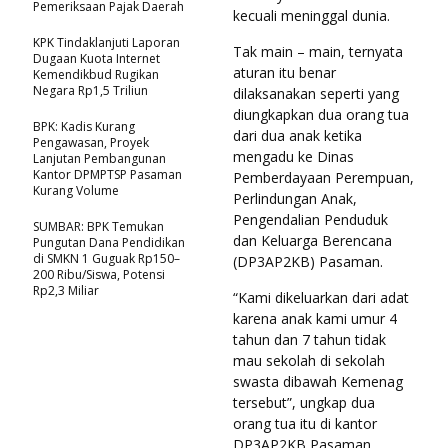
Pemeriksaan Pajak Daerah
kecuali meninggal dunia.
KPK Tindaklanjuti Laporan
Tak main – main, ternyata
Dugaan Kuota Internet
aturan itu benar
Kemendikbud Rugikan
Negara Rp1,5 Triliun
dilaksanakan seperti yang
diungkapkan dua orang tua
BPK: Kadis Kurang
dari dua anak ketika
Pengawasan, Proyek
mengadu ke Dinas
Lanjutan Pembangunan
Kantor DPMPTSP Pasaman
Pemberdayaan Perempuan,
Kurang Volume
Perlindungan Anak,
Pengendalian Penduduk
SUMBAR: BPK Temukan
dan Keluarga Berencana
Pungutan Dana Pendidikan
di SMKN 1 Guguak Rp150–
(DP3AP2KB) Pasaman.
200 Ribu/Siswa, Potensi
Rp2,3 Miliar
“Kami dikeluarkan dari adat
karena anak kami umur 4
tahun dan 7 tahun tidak
mau sekolah di sekolah
swasta dibawah Kemenag
tersebut”, ungkap dua
orang tua itu di kantor
DP3AP2KB Pasaman,