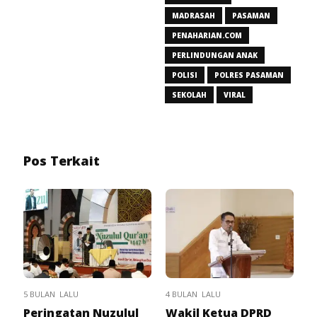
MADRASAH
PASAMAN
PENAHARIAN.COM
PERLINDUNGAN ANAK
POLISI
POLRES PASAMAN
SEKOLAH
VIRAL
Pos Terkait
5 BULAN LALU
4 BULAN LALU
Peringatan Nuzulul
Wakil Ketua DPRD