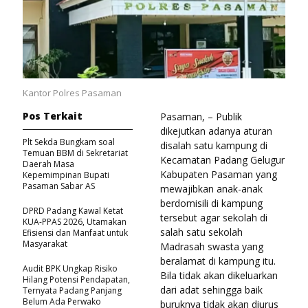
Kantor Polres Pasaman
Pos Terkait
Pasaman, – Publik
dikejutkan adanya aturan
Plt Sekda Bungkam soal
disalah satu kampung di
Temuan BBM di Sekretariat
Kecamatan Padang Gelugur
Daerah Masa
Kabupaten Pasaman yang
Kepemimpinan Bupati
Pasaman Sabar AS
mewajibkan anak-anak
berdomisili di kampung
DPRD Padang Kawal Ketat
tersebut agar sekolah di
KUA-PPAS 2026, Utamakan
salah satu sekolah
Efisiensi dan Manfaat untuk
Masyarakat
Madrasah swasta yang
beralamat di kampung itu.
Audit BPK Ungkap Risiko
Bila tidak akan dikeluarkan
Hilang Potensi Pendapatan,
dari adat sehingga baik
Ternyata Padang Panjang
Belum Ada Perwako
buruknya tidak akan diurus