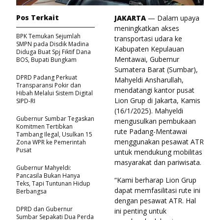
Pos Terkait
JAKARTA
— Dalam upaya
meningkatkan akses
BPK Temukan Sejumlah
transportasi udara ke
SMPN pada Disdik Madina
Kabupaten Kepulauan
Diduga Buat Spj Fiktif Dana
Mentawai, Gubernur
BOS, Bupati Bungkam
Sumatera Barat (Sumbar),
DPRD Padang Perkuat
Mahyeldi Ansharullah,
Transparansi Pokir dan
mendatangi kantor pusat
Hibah Melalui Sistem Digital
Lion Grup di Jakarta, Kamis
SIPD-RI
(16/1/2025). Mahyeldi
Gubernur Sumbar Tegaskan
mengusulkan pembukaan
Komitmen Tertibkan
rute Padang-Mentawai
Tambang Ilegal, Usulkan 15
menggunakan pesawat ATR
Zona WPR ke Pemerintah
Pusat
untuk mendukung mobilitas
masyarakat dan pariwisata.
Gubernur Mahyeldi:
Pancasila Bukan Hanya
“Kami berharap Lion Grup
Teks, Tapi Tuntunan Hidup
dapat memfasilitasi rute ini
Berbangsa
dengan pesawat ATR. Hal
DPRD dan Gubernur
ini penting untuk
Sumbar Sepakati Dua Perda