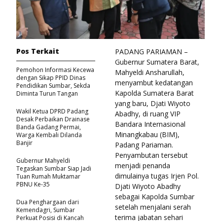
Pos Terkait
PADANG PARIAMAN –
Gubernur Sumatera Barat,
Pemohon Informasi Kecewa
Mahyeldi Ansharullah,
dengan Sikap PPID Dinas
menyambut kedatangan
Pendidikan Sumbar, Sekda
Kapolda Sumatera Barat
Diminta Turun Tangan
yang baru, Djati Wiyoto
Wakil Ketua DPRD Padang
Abadhy, di ruang VIP
Desak Perbaikan Drainase
Bandara Internasional
Banda Gadang Permai,
Minangkabau (BIM),
Warga Kembali Dilanda
Banjir
Padang Pariaman.
Penyambutan tersebut
Gubernur Mahyeldi
menjadi penanda
Tegaskan Sumbar Siap Jadi
dimulainya tugas Irjen Pol.
Tuan Rumah Muktamar
PBNU Ke-35
Djati Wiyoto Abadhy
sebagai Kapolda Sumbar
Dua Penghargaan dari
setelah menjalani serah
Kemendagri, Sumbar
terima jabatan sehari
Perkuat Posisi di Kancah