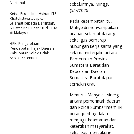
Nasional
sebelumnya, Minggu
(5/7/2026).
Ketua Prodi Ilmu Hukum ITS
Khatulistiwa Ucapkan
Pada kesempatan itu,
Selamat kepada Darlinsah,
Mahyeldi menyampaikan
SH atas Kelulusan Studi LL.M
di Malaysia
ucapan selamat datang
sekaligus berharap
BPK: Pengelolaan
hubungan kerja sama yang
Pendapatan Pajak Daerah
selama ini terjalin antara
Kabupaten Solok Tidak
Sesuai Ketentuan
Pemerintah Provinsi
Sumatera Barat dan
Kepolisian Daerah
Sumatera Barat dapat
semakin erat.
Menurut Mahyeldi, sinergi
antara pemerintah daerah
dan Polda Sumbar memiliki
peran penting dalam
menjaga keamanan dan
ketertiban masyarakat,
sekaligus mendukung