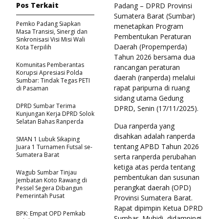
Pos Terkait
Padang – DPRD Provinsi
Sumatera Barat (Sumbar)
Pemko Padang Siapkan
menetapkan Program
Masa Transisi, Sinergi dan
Pembentukan Peraturan
Sinkronisasi Visi Misi Wali
Daerah (Propemperda)
Kota Terpilih
Tahun 2026 bersama dua
Komunitas Pemberantas
rancangan peraturan
Korupsi Apresiasi Polda
daerah (ranperda) melalui
Sumbar: Tindak Tegas PETI
rapat paripurna di ruang
di Pasaman
sidang utama Gedung
DPRD Sumbar Terima
DPRD, Senin (17/11/2025).
Kunjungan Kerja DPRD Solok
Selatan Bahas Ranperda
Dua ranperda yang
disahkan adalah ranperda
SMAN 1 Lubuk Sikaping
tentang APBD Tahun 2026
Juara 1 Turnamen Futsal se-
Sumatera Barat
serta ranperda perubahan
ketiga atas perda tentang
Wagub Sumbar Tinjau
pembentukan dan susunan
Jembatan Koto Rawang di
perangkat daerah (OPD)
Pessel Segera Dibangun
Pemerintah Pusat
Provinsi Sumatera Barat.
Rapat dipimpin Ketua DPRD
BPK: Empat OPD Pemkab
Sumbar, Muhidi, didampingi