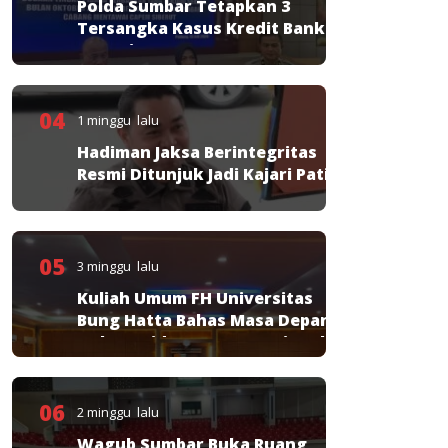
Polda Sumbar Tetapkan 3
Tersangka Kasus Kredit Bank
Nagari
04
1 minggu lalu
Hadiman Jaksa Berintegritas
Resmi Ditunjuk Jadi Kajari Pati
05
3 minggu lalu
Kuliah Umum FH Universitas
Bung Hatta Bahas Masa Depan
Hukum Pidana KUHP Nasional
06
2 minggu lalu
Wagub Sumbar Buka Ruang