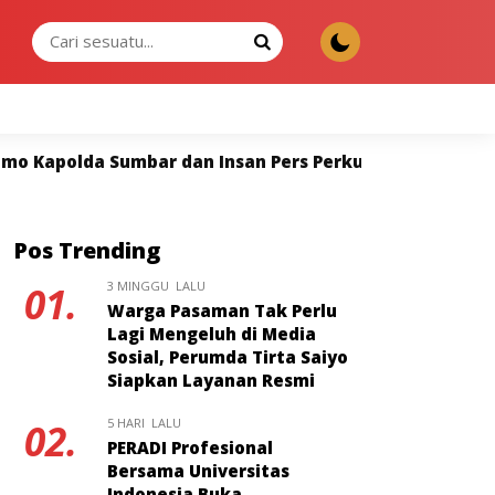
SABTU, 08 AGU 2026
nsan Pers Perkuat Sinergi untuk Keterbukaan Informas
Pos Trending
3 MINGGU LALU
01.
Warga Pasaman Tak Perlu
Lagi Mengeluh di Media
Sosial, Perumda Tirta Saiyo
Siapkan Layanan Resmi
5 HARI LALU
02.
PERADI Profesional
Bersama Universitas
Indonesia Buka