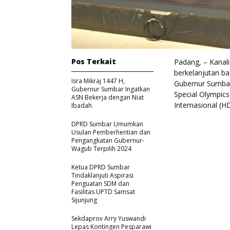
Pos Terkait
Padang, – Kanal
berkelanjutan ba
Isra Mikraj 1447 H,
Gubernur Sumbar
Gubernur Sumbar Ingatkan
Special Olympics
ASN Bekerja dengan Niat
Internasional (H
Ibadah
DPRD Sumbar Umumkan
Usulan Pemberhentian dan
Pengangkatan Gubernur-
Wagub Terpilih 2024
Ketua DPRD Sumbar
Tindaklanjuti Aspirasi
Penguatan SDM dan
Fasilitas UPTD Samsat
Sijunjung
Sekdaprov Arry Yuswandi
Lepas Kontingen Pesparawi