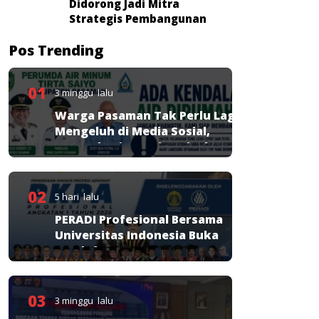
Didorong Jadi Mitra
Strategis Pembangunan
Pos Trending
01
3 minggu lalu
Warga Pasaman Tak Perlu Lagi
Mengeluh di Media Sosial,
Perumda Tirta Saiyo Siapkan
Layanan Resmi
02
5 hari lalu
PERADI Profesional Bersama
Universitas Indonesia Buka
Pendaftaran PKPA
03
3 minggu lalu