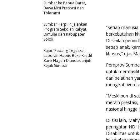
Sumbar ke Papua Barat,
Bawa Misi Prestasi dan
Toleransi
Sumbar Terpilih Jalankan
“Setiap manusia
Program Sekolah Rakyat,
berkebutuhan khu
Dimulai dari Kabupaten
Solok
Di sinilah pendi
setiap anak, kemu
Kajari Padang Tegaskan
khusus,” ujar M
Laporan Hapus Buku Kredit
Bank Nagari Ditindaklanjuti
Pemprov Sumbar,
Kejati Sumbar
untuk memfasilit
dari pelatihan y
mengikuti iven-iv
“Meski pun di sa
meraih prestasi
nasional hingga in
Di sisi lain, Ma
peringatan HDI 
Disabilitas untu
ini sejalan den