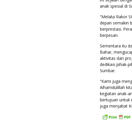
anak spesial di 
“Melalui Rakor S
depan semakin b
berprestasi. Per
berpesan.
Sementara itu 
Bahar, mengucap
aktivitas dan pr
dedikasi pihak-p
Sumbar.
“Kami juga meng
Alhamdulillah k
kegiatan anak-an
bertujuan untuk
juga menjabat K