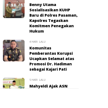
Benny Utama
Sosialisasikan KUHP
Baru di Polres Pasaman,
Kapolres Tegaskan
Komitmen Penegakan
Hukum
4 HARI LALU
Komunitas
Pemberantas Korupsi
Ucapkan Selamat atas
Promosi Dr. Hadiman
sebagai Kajari Pati
5 HARI LALU
Mahyeldi Ajak ASN
Jadikan Wakaf Gerakan
Bersama untuk Bangun
SDM dan Kurangi
Kemiskinan