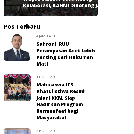
Kolaborasi, KAHMI Didorong Jadi
Mitra Strategis Pembangunan
Pos Terbaru
4 JAM LALU
Sahroni: RUU
Perampasan Aset Lebih
Penting dari Hukuman
Mati
1 HARI LALU
Mahasiswa ITS
Khatulistiwa Resmi
Jalani KKN, Siap
Hadirkan Program
Bermanfaat bagi
Masyarakat
2 HARI LALU