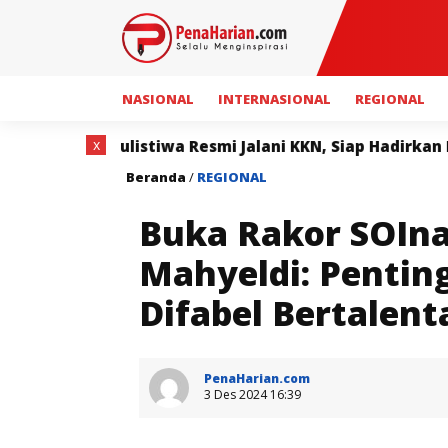
NASIONAL
INTERNASIONAL
REGIONAL
x
Resmi Jalani KKN, Siap Hadirkan Program Bermanfaat b
Beranda
/
REGIONAL
Buka Rakor SOIna
Mahyeldi: Pentin
Difabel Bertalen
PenaHarian.com
3 Des 2024 16:39