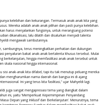
 punya kelebihan dan kekurangan. Termasuk anak-anak kita yang
sus. Mereka adalah anak-anak pilihan dan pasti punya kelebihan.
dikan harus menjalankan fungsinya, untuk merangsang potensi
dian dikanalisasi, lalu dilatih dan disalurkan menjadi talenta
ahyeldi mengawali sambutannya.
 sambungnya, terus meningkatkan perhatian dan dukungan
asi penyaluran bakat anak-anak bertalenta khusus tersebut. Mulai
ang berkelanjutan, hingga memfasilitasi anak-anak tersebut untuk
en skala nasional hingga internasional.
tu sisi anak-anak kita difabel, tapi itu tak menutup peluang mereka
, dan mengharumkan nama daerah dan bangsa ini di ajang
ternasional. Ini yang terus kita fasilitasi,” ujar Mahyeldi lagi.
hyeldi juga sangat mengapresiasi tema yang diangkat dalam
tahun ini, yaitu ‘Memperkuat Kepemimpinan Penyandang
k Masa Depan yang Inklusif dan Berkelanjutan’. Menurutnya, tema
gan komitmen Pemprov Sumbar dalam memfasilitasi bakat anak-