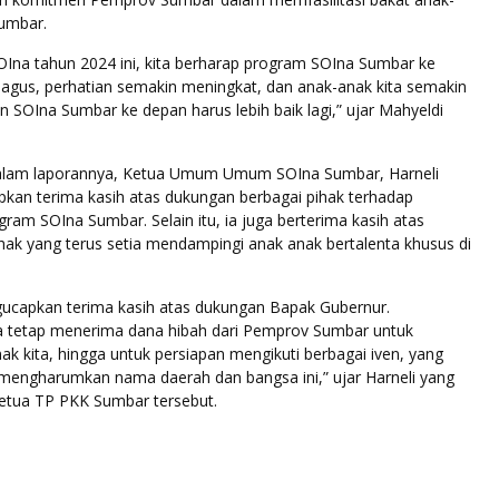
Sumbar.
OIna tahun 2024 ini, kita berharap program SOIna Sumbar ke
agus, perhatian semakin meningkat, dan anak-anak kita semakin
an SOIna Sumbar ke depan harus lebih baik lagi,” ujar Mahyeldi
dalam laporannya, Ketua Umum Umum SOIna Sumbar, Harneli
kan terima kasih atas dukungan berbagai pihak terhadap
ogram SOIna Sumbar. Selain itu, ia juga berterima kasih atas
ihak yang terus setia mendampingi anak anak bertalenta khusus di
ucapkan terima kasih atas dukungan Bapak Gubernur.
ita tetap menerima dana hibah dari Pemprov Sumbar untuk
ak kita, hingga untuk persiapan mengikuti berbagai iven, yang
 mengharumkan nama daerah dan bangsa ini,” ujar Harneli yang
etua TP PKK Sumbar tersebut.