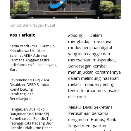
Kantor Bank Nagari Pusat
Pos Terkait
Padang,
— Dalam
menghadapi maraknya
Ketua Prodi Ilmu Hukum ITS
modus penipuan digital
Khatulistiwa Ucapkan
yang kian canggih dan
Selamat AKBP Adirawa
meresahkan masyarakat,
Permana Anggawisastra
Jadi Kapolres Pasaman yang
Bank Nagari kembali
Baru
menunjukkan komitmennya
dalam melindungi nasabah
Rekomendasi LKPJ 2024
melalui imbauan penting
Disahkan, DPRD Sumbar
Komit Dukung
terkait keamanan transaksi
Pembangunan
elektronik.
Berkelanjutan
Melalui Divisi Sekretaris
Pengakuan Dua Toko
Perusahaan bersama
Bangunan Soal Nota SPJ
Pemeliharaan Rumdis Tiga
dengan tim Humas, Bank
Petinggi Kota Padang Bikin
Nagari menegaskan
Heboh: Tidak Kirim Bahan