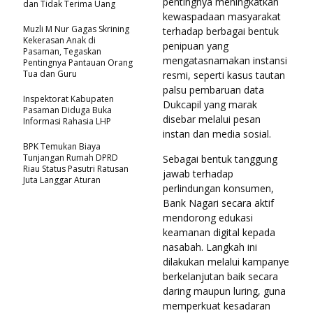
pentingnya meningkatkan
dan Tidak Terima Uang
kewaspadaan masyarakat
Muzli M Nur Gagas Skrining
terhadap berbagai bentuk
Kekerasan Anak di
penipuan yang
Pasaman, Tegaskan
mengatasnamakan instansi
Pentingnya Pantauan Orang
Tua dan Guru
resmi, seperti kasus tautan
palsu pembaruan data
Inspektorat Kabupaten
Dukcapil yang marak
Pasaman Diduga Buka
disebar melalui pesan
Informasi Rahasia LHP
instan dan media sosial.
BPK Temukan Biaya
Tunjangan Rumah DPRD
Sebagai bentuk tanggung
Riau Status Pasutri Ratusan
jawab terhadap
Juta Langgar Aturan
perlindungan konsumen,
Bank Nagari secara aktif
mendorong edukasi
keamanan digital kepada
nasabah. Langkah ini
dilakukan melalui kampanye
berkelanjutan baik secara
daring maupun luring, guna
memperkuat kesadaran