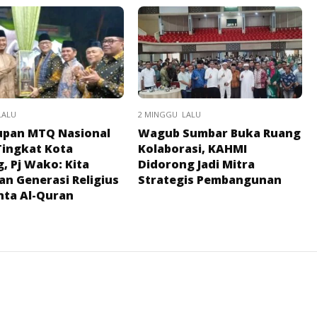
LALU
2 MINGGU LALU
upan MTQ Nasional
Wagub Sumbar Buka Ruang
Tingkat Kota
Kolaborasi, KAHMI
, Pj Wako: Kita
Didorong Jadi Mitra
an Generasi Religius
Strategis Pembangunan
nta Al-Quran