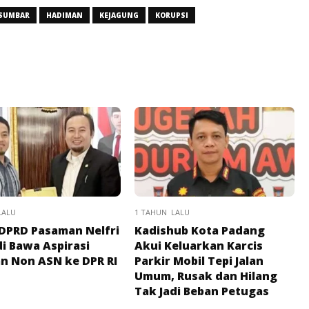
 SUMBAR
HADIMAN
KEJAGUNG
KORUPSI
LALU
1 TAHUN LALU
DPRD Pasaman Nelfri
Kadishub Kota Padang
i Bawa Aspirasi
Akui Keluarkan Karcis
n Non ASN ke DPR RI
Parkir Mobil Tepi Jalan
Umum, Rusak dan Hilang
Tak Jadi Beban Petugas