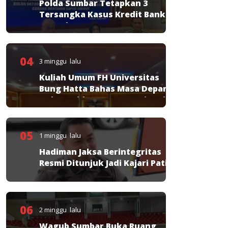
Polda Sumbar Tetapkan 3
Tersangka Kasus Kredit Bank
Nagari
04
3 minggu lalu
Kuliah Umum FH Universitas
Bung Hatta Bahas Masa Depan
Hukum Pidana KUHP Nasional
05
1 minggu lalu
Hadiman Jaksa Berintegritas
Resmi Ditunjuk Jadi Kajari Pati
06
2 minggu lalu
Wagub Sumbar Buka Ruang