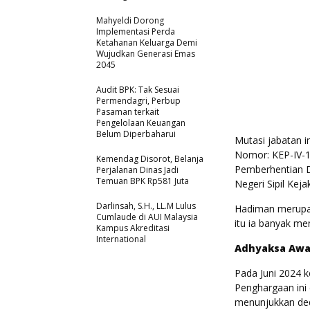
Mahyeldi Dorong
Implementasi Perda
Ketahanan Keluarga Demi
Wujudkan Generasi Emas
2045
Audit BPK: Tak Sesuai
Permendagri, Perbup
Pasaman terkait
Pengelolaan Keuangan
Belum Diperbaharui
Mutasi jabatan 
Nomor: KEP-IV-
Kemendag Disorot, Belanja
Pemberhentian D
Perjalanan Dinas Jadi
Temuan BPK Rp581 Juta
Negeri Sipil Kej
Darlinsah, S.H., LL.M Lulus
Hadiman merupak
Cumlaude di AUI Malaysia
itu ia banyak m
Kampus Akreditasi
International
Adhyaksa Awa
Pada Juni 2024 
Penghargaan ini 
menunjukkan dedi