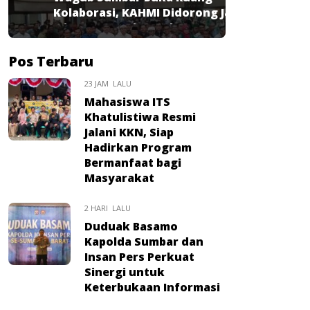
Kolaborasi, KAHMI Didorong Jadi
Mitra Strategis Pembangunan
Pos Terbaru
23 JAM LALU
Mahasiswa ITS
Khatulistiwa Resmi
Jalani KKN, Siap
Hadirkan Program
Bermanfaat bagi
Masyarakat
2 HARI LALU
Duduak Basamo
Kapolda Sumbar dan
Insan Pers Perkuat
Sinergi untuk
Keterbukaan Informasi