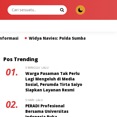
JUMAT, 07 AGU 2026
: Polda Sumbar dan Pers Miliki Peran Strategis Memban
Pos Trending
3 MINGGU LALU
01.
Warga Pasaman Tak Perlu
Lagi Mengeluh di Media
Sosial, Perumda Tirta Saiyo
Siapkan Layanan Resmi
5 HARI LALU
02.
PERADI Profesional
Bersama Universitas
Indonesia Buka