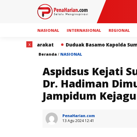
NASIONAL
INTERNASIONAL
REGIONAL
x
Duduak Basamo Kapolda Sumbar dan Insan Pers Perkuat
Beranda
/
NASIONAL
Aspidsus Kejati 
Dr. Hadiman Dimu
Jampidum Kejag
PenaHarian.com
13 Agu 2024 12:41