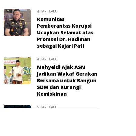
4 HARI LALU
Komunitas
Pemberantas Korupsi
Ucapkan Selamat atas
Promosi Dr. Hadiman
sebagai Kajari Pati
4 HARI LALU
Mahyeldi Ajak ASN
Jadikan Wakaf Gerakan
Bersama untuk Bangun
SDM dan Kurangi
Kemiskinan
5 HARI LALU
Sahroni: RUU
Perampasan Aset Tak
Akan Berhenti, Janji
Kawal Hingga Disahkan: