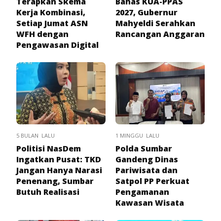
Terapkan Skema
Bahas KUA-PPAS
Kerja Kombinasi,
2027, Gubernur
Setiap Jumat ASN
Mahyeldi Serahkan
WFH dengan
Rancangan Anggaran
Pengawasan Digital
5 BULAN LALU
1 MINGGU LALU
Politisi NasDem
Polda Sumbar
Ingatkan Pusat: TKD
Gandeng Dinas
Jangan Hanya Narasi
Pariwisata dan
Penenang, Sumbar
Satpol PP Perkuat
Butuh Realisasi
Pengamanan
Kawasan Wisata