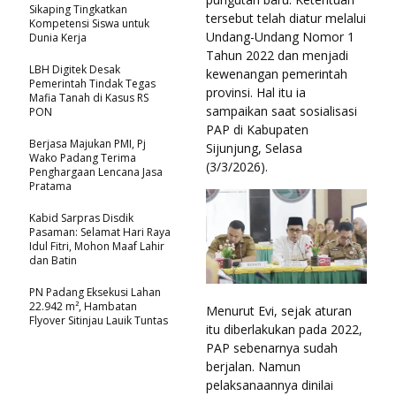
Sikaping Tingkatkan
tersebut telah diatur melalui
Kompetensi Siswa untuk
Undang-Undang Nomor 1
Dunia Kerja
Tahun 2022 dan menjadi
LBH Digitek Desak
kewenangan pemerintah
Pemerintah Tindak Tegas
provinsi. Hal itu ia
Mafia Tanah di Kasus RS
sampaikan saat sosialisasi
PON
PAP di Kabupaten
Berjasa Majukan PMI, Pj
Sijunjung, Selasa
Wako Padang Terima
(3/3/2026).
Penghargaan Lencana Jasa
Pratama
Kabid Sarpras Disdik
Pasaman: Selamat Hari Raya
Idul Fitri, Mohon Maaf Lahir
dan Batin
PN Padang Eksekusi Lahan
22.942 m², Hambatan
Menurut Evi, sejak aturan
Flyover Sitinjau Lauik Tuntas
itu diberlakukan pada 2022,
PAP sebenarnya sudah
berjalan. Namun
pelaksanaannya dinilai