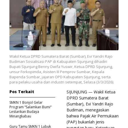
Wakil Ketua DPRD Sumatera Barat (Sumbar), Evi Yandri Rajo
Budiman Sosialisasi PAP di Kabupaten Sijunjung dihadiri
Bupati Sijunjung Benny Dwifa Yuswir, Ketua DPRD Sijunjung,
unsur Forkopimda, Asisten III Pemprov Sumbar, Kepala
Bapenda Sumbar, jajaran OPD Kabupaten Sijunjung, serta
para pelaku usaha dan industri setempat, Selasa (3/3/2026).
Pos Terkait
SIJUNJUNG — Wakil Ketua
DPRD Sumatera Barat
SMKN 1 Bonjol Gelar
(Sumbar), Evi Yandri Rajo
Program “Salamkan Bumi”
Budiman, menegaskan
Lestarikan Budaya
bahwa Pajak Air Permukaan
Minangkabau
(PAP) bukanlah jenis
Guru Tamu SMKN 1 Lubuk
pungutan baru. Ketentuan