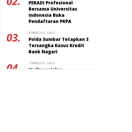
02.
PERADI Profesional
Bersama Universitas
Indonesia Buka
Pendaftaran PKPA
3 MINGGU LALU
03.
Polda Sumbar Tetapkan 3
Tersangka Kasus Kredit
Bank Nagari
1 MINGGU LALU
04.
Hadiman Jaksa
Berintegritas Resmi
Ditunjuk Jadi Kajari Pati
3 MINGGU LALU
05.
Kuliah Umum FH
Universitas Bung Hatta
Bahas Masa Depan Hukum
Pidana KUHP Nasional
2 MINGGU LALU