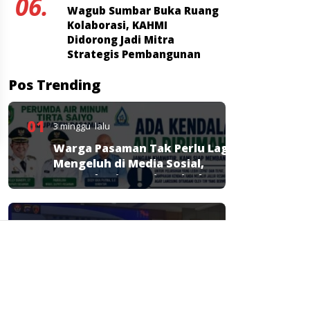
06.
Wagub Sumbar Buka Ruang
Kolaborasi, KAHMI
Didorong Jadi Mitra
Strategis Pembangunan
Pos Trending
01
3 minggu lalu
Warga Pasaman Tak Perlu Lagi
Mengeluh di Media Sosial,
Perumda Tirta Saiyo Siapkan
Layanan Resmi
02
3 minggu lalu
Polda Sumbar Tetapkan 3
Tersangka Kasus Kredit Bank
Nagari